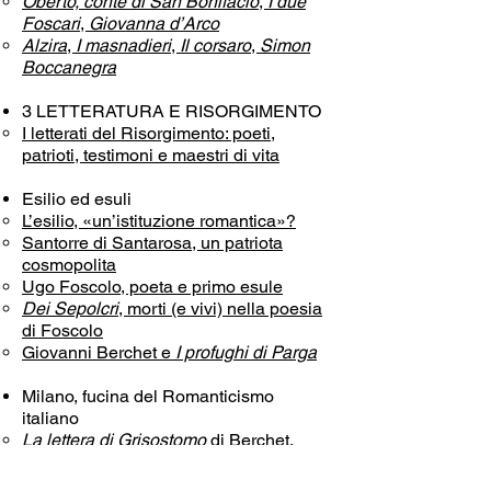
Oberto, conte di San Bonifacio
,
I due
Foscari
,
Giovanna d’Arco
Alzira
,
I masnadieri
,
Il corsaro
,
Simon
Boccanegra
3 LETTERATURA E RISORGIMENTO
I letterati del Risorgimento: poeti,
patrioti, testimoni e maestri di vita
Esilio ed esuli
L’esilio, «un’istituzione romantica»?
Santorre di Santarosa, un patriota
cosmopolita
Ugo Foscolo, poeta e primo esule
Dei Sepolcri
, morti (e vivi) nella poesia
di Foscolo
Giovanni Berchet e
I profughi di Parga
Milano, fucina del Romanticismo
italiano
La lettera di Grisostomo
di Berchet,
manifesto del Romanticismo lombardo
La stagione de «Il Conciliatore» (1818-