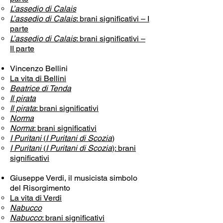
L’assedio di Calais
L’assedio di Calais
: brani significativi – I
parte
L’assedio di Calais
: brani significativi –
II parte
Vincenzo Bellini
La vita di Bellini
Beatrice di Tenda
Il pirata
Il pirata
: brani significativi
Norma
Norma
: brani significativi
I Puritani
(
I Puritani di Scozia
)
I Puritani
(
I Puritani di Scozia
): brani
significativi
Giuseppe Verdi, il musicista simbolo
del Risorgimento
La vita di Verdi
Nabucco
Nabucco
: brani significativi