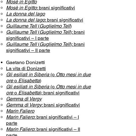
Mosè in Egitto
Mosè in Egitto
: brani significativi
La donna del lago
La donna del lago
: brani significativi
Guillaume Tell
(
Guglielmo Tell
)
Guillaume Tell
(
Guglielmo Tell
): brani
significativi – I parte
Guillaume Tell
(
Guglielmo Tell
): brani
significativi – II parte
Gaetano Donizetti
La vita di Donizetti
Gli esiliati in Siberia
(o
Otto mesi in due
ore
o
Elisabetta
)
Gli esiliati in Siberia
(o
Otto mesi in due
ore
o
Elisabetta
): brani significativi
Gemma di Vergy
Gemma di Vergy
: brani significativi
Marin Faliero
Marin Faliero
: brani significativi – I
parte
Marin Faliero
: brani significativi – II
parte