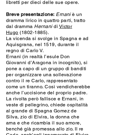
libretti per dieci delle sue opere.
Breve presentazione:
Ernani
è un
dramma lirico in quattro parti, tratto
dal dramma
Hernani
di
Victor
Hugo
(1802-1885)
.
La vicenda si svolge in Spagna e ad
Aquisgrana, nel 1519, durante il
regno di Carlo V.
Ernani (in realtà l’esule Don
Giovanni d’Aragona in incognito), si
pone a capo di un gruppo di banditi
per organizzare una sollevazione
contro il re Carlo, rappresentato
come un tiranno. Così vendicherebbe
anche l’uccisione del proprio padre.
La rivolta però fallisce e Ernani, in
veste di pellegrino, chiede ospitalità
al grande di Spagna Gomez de
Silva, zio di Elvira, la donna che
ama e che ricambia il suo amore,
benché già promessa allo zio. Il re
Carlo, anch’egli innamorato di Elvira,