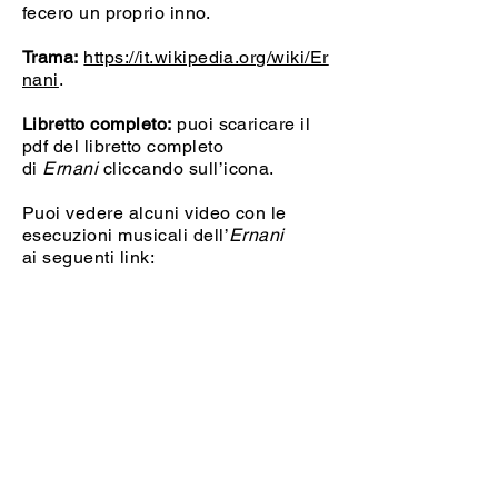
fecero un proprio inno.
Trama:
https://it.wikipedia.org/wiki/Er
nani
.
Libretto completo:
puoi scaricare il
pdf del libretto completo
di
Ernani
cliccando sull’icona.
Puoi vedere alcuni video con le
esecuzioni musicali dell’
Ernani
ai seguenti link:
https://www.youtube.com/watch?
v=gcInGVq_ERw
https://www.youtube.com/watch?
v=tvBdm1W_GmQ
Torna alla mappa "Melodramma e