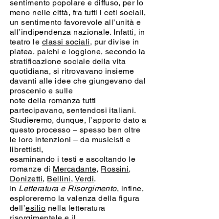
sentimento popolare e diffuso, per lo
meno nelle città, fra tutti i ceti sociali,
un sentimento favorevole all’unità e
all’indipendenza nazionale. Infatti, in
teatro le
classi sociali
, pur divise in
platea, palchi e loggione, secondo la
stratificazione sociale della vita
quotidiana, si ritrovavano insieme
davanti alle idee che giungevano dal
proscenio e sulle
note della romanza tutti
partecipavano, sentendosi italiani.
Studieremo, dunque, l’apporto dato a
questo processo – spesso ben oltre
le loro intenzioni – da musicisti e
librettisti,
esaminando i testi e ascoltando le
romanze di
Mercadante
,
Rossini
,
Donizetti
,
Bellini
,
Verdi
.
In
Letteratura e Risorgimento
, infine,
esploreremo la valenza della figura
dell’
esilio
nella letteratura
risorgimentale e il