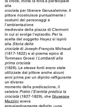
la croce, incita la folla a partecipare
alla
crociata per liberare Gerusalemme. Il
pittore ricostruisce puntualmente i
costumi dei personaggi e
l’ambientazione
medievale della piazza di Clermont
in cui si svolge l’episodio. Per la
scelta del soggetto Hayez si ispirò
alla
Storia delle
crociate
di Joseph-François Michaud
(1817-1822)
e al poema epico di
Tommaso Grossi
I Lombardi alla
prima crociata
(1826). Le stesse fonti erano state
utilizzate dal pittore anche alcuni
anni prima per un dipinto raffigurante
un diverso
momento della predicazione, il
celebre
Pietro l’Eremita predica la
crociata
(1827-1829)
, che
Giuseppe
Mazzini
aveva
entusiasticamente definito «una