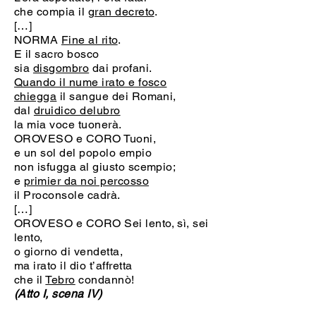
che compia il
gran decreto
.
[…]
NORMA
Fine al rito
.
E il sacro bosco
sia
disgombro
dai profani.
Quando il nume irato e fosco
chiegga
il sangue dei Romani,
dal
druidico delubro
la mia voce tuonerà.
OROVESO e CORO Tuoni,
e un sol del popolo empio
non isfugga al giusto scempio;
e
primier da noi percosso
il Proconsole cadrà.
[…]
OROVESO e CORO Sei lento, sì, sei
lento,
o giorno di vendetta,
ma irato il dio t’affretta
che il
Tebro
condannò!
(Atto I, scena IV)