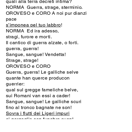
quali alla terra decreti intima?
NORMA Guerra, strage, sterminio.
OROVESO e CORO A noi pur dianzi
pace
s’imponea pel tuo labbro
!
NORMA Ed ira adesso,
stragi, furore e morti.
Il cantico di guerra alzate, o forti.
guerra, guerra!
Sangue, sangue! Vendetta!
Strage, strage!
OROVESO e CORO
Guerra, guerra! Le galliche selve
quante han querce producon
guerrier:
qual sul gregge fameliche belve,
sui Romani van essi a cader!
Sangue, sangue! Le galliche scuri
fino al tronco bagnate ne son!
Sovra i flutti dei Ligeri impuri
ei
gorgoglia con funebre suon!
Strage, strage, sterminio, vendetta!
Già comincia, si compie, s’affretta.