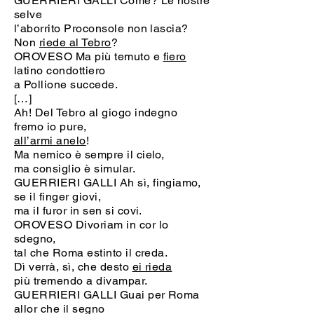
GUERRIERI GALLI Come? Le nostre
selve
l’aborrito Proconsole non lascia?
Non
riede al Tebro
?
OROVESO Ma più temuto e
fiero
latino condottiero
a Pollione succede.
[…]
Ah! Del Tebro al giogo indegno
fremo io pure,
all’armi anelo
!
Ma nemico è sempre il cielo,
ma consiglio è simular.
GUERRIERI GALLI Ah sì, fingiamo,
se il finger giovi,
ma il furor in sen si covi.
OROVESO Divoriam in cor lo
sdegno,
tal che Roma estinto il creda.
Dì verrà, sì, che desto
ei rieda
più tremendo a divampar.
GUERRIERI GALLI Guai per Roma
allor che il segno