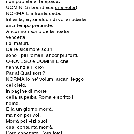
non può starsi la spada.
UOMINI Si brandisca
una volta
!
NORMA E infranta cada.
Infranta, sì, se alcun di voi snudarla
anzi tempo pretende.
Ancor
non sono della nostra
vendetta
i dì maturi
.
Delle
sicambre
scuri
sono i
pili
romani ancor più forti.
OROVESO e UOMINI E che
t’annunzia il dio?
Parla!
Quai sorti
?
NORMA Io ne’ volumi
arcani
leggo
del cielo,
in pagine di morte
della superba Roma è scritto il
nome.
Ella un giorno morrà,
ma non per voi.
Morrà pei vizi suoi,
qual consunta morrà
.
L’ora aspettate, l’ora fatal