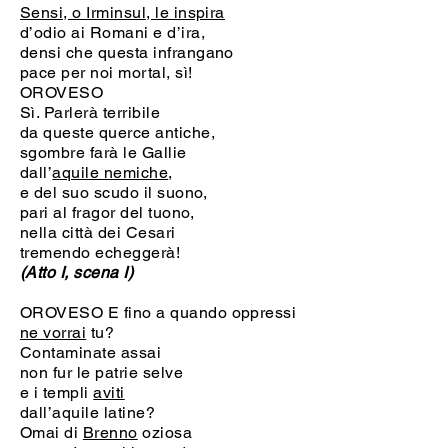
Sensi, o Irminsul, le inspira
d’odio ai Romani e d’ira,
densi che questa infrangano
pace per noi mortal, sì!
OROVESO
Sì. Parlerà terribile
da queste querce antiche,
sgombre farà le Gallie
dall’
aquile nemiche
,
e del suo scudo il suono,
pari al fragor del tuono,
nella città dei Cesari
tremendo echeggerà!
(Atto I, scena I)
OROVESO E fino a quando oppressi
ne vorrai
tu?
Contaminate assai
non fur le patrie selve
e i templi
aviti
dall’aquile latine?
Omai di
Brenno
oziosa