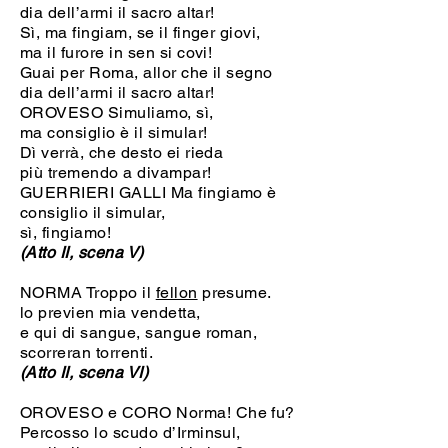
dia dell’armi il sacro altar!
Sì, ma fingiam, se il finger giovi,
ma il furore in sen si covi!
Guai per Roma, allor che il segno
dia dell’armi il sacro altar!
OROVESO Simuliamo, sì,
ma consiglio è il simular!
Dì verrà, che desto ei rieda
più tremendo a divampar!
GUERRIERI GALLI Ma fingiamo è
consiglio il simular,
sì, fingiamo!
(Atto II, scena V)
NORMA Troppo il
fellon
presume.
lo previen mia vendetta,
e qui di sangue, sangue roman,
scorreran torrenti.
(Atto II, scena VI)
OROVESO e CORO Norma! Che fu?
Percosso lo scudo d’Irminsul,