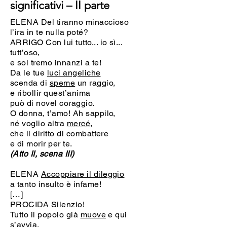
significativi – II parte
ELENA Del tiranno minaccioso
l’ira in te nulla poté?
ARRIGO Con lui tutto... io sì...
tutt’oso,
e sol tremo innanzi a te!
Da le tue
luci angeliche
scenda di
speme
un raggio,
e ribollir quest’anima
può di novel coraggio.
O donna, t’amo! Ah sappilo,
né voglio altra
mercé
,
che il diritto di combattere
e di morir per te.
(Atto II, scena III)
ELENA
Accoppiare il dileggio
a tanto insulto è infame!
[…]
PROCIDA Silenzio!
Tutto il popolo già
muove
e qui
s’avvia.