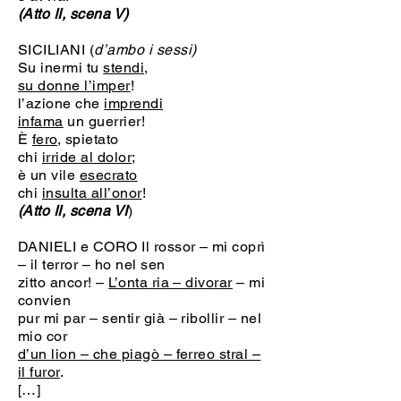
(Atto II, scena V)
SICILIANI (
d’ambo i sessi)
Su inermi tu
stendi,
su donne l’imper
!
l’azione che
imprendi
infama
un guerrier!
È
fero
, spietato
chi
irride al dolor
;
è un vile
esecrato
chi
insulta all’onor
!
(Atto II, scena VI
)
DANIELI e CORO Il rossor – mi coprì
– il terror – ho nel sen
zitto ancor! –
L’onta ria – divorar
– mi
convien
pur mi par – sentir già – ribollir – nel
mio cor
d’un lion – che piagò – ferreo stral –
il furor
.
[…]