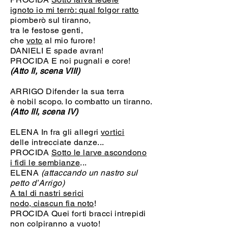
ignoto io mi terrò: qual folgor ratto
piomberò sul tiranno,
tra le festose genti,
che
voto
al mio furore!
DANIELI E spade avran!
PROCIDA E noi pugnali e core!
(Atto II, scena VIII)
ARRIGO Difender la sua terra
è nobil scopo. Io combatto un tiranno.
(Atto III, scena IV)
ELENA In fra gli allegri
vortici
delle intrecciate danze...
PROCIDA
Sotto le larve ascondono
i fidi le sembianze
...
ELENA
(attaccando un nastro sul
petto d’Arrigo)
A tal di nastri serici
nodo, ciascun fia noto
!
PROCIDA Quei forti bracci intrepidi
non colpiranno a vuoto!