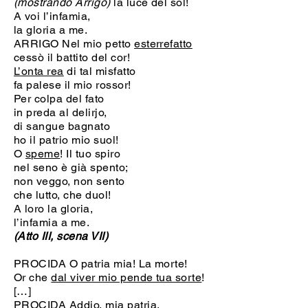
(mostrando Arrigo)
la luce del sol!
A voi l’infamia,
la gloria a me.
ARRIGO Nel mio petto
esterrefatto
cessò il battito del cor!
L’onta rea
di tal misfatto
fa palese il mio rossor!
Per colpa del fato
in preda al delirjo,
di sangue bagnato
ho il patrio mio suol!
O
speme
! Il tuo spiro
nel seno è già spento;
non veggo, non sento
che lutto, che duol!
A loro la gloria,
l’infamia a me.
(Atto III, scena VII)
PROCIDA O patria mia! La morte!
Or che
dal viver mio pende tua sorte
!
[…]
PROCIDA Addio, mia patria,