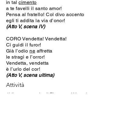
in tal
cimento
a te favelli il santo amor!
Pensa al fratello! Col divo accento
egli ti addita la via d’onor!
(Atto V, scena IV)
CORO Vendetta! Vendetta!
Ci guidi il furor!
Già l’odio
ne
affretta
le stragi e l’orror!
Vendetta, vendetta
è l’urlo del cor!
(Atto V, scena ultima)
Attività
1) Il personaggio di Elena ne
I Vespri
siciliani
, come quello di Odabella
nell’
Attila
, incarna le caratteristiche
delle donne
patriote
ed eroiche, che
contribuirono a diffondere e a
sostenere, anche materialmente (con
elargizioni di denaro, ospitalità di