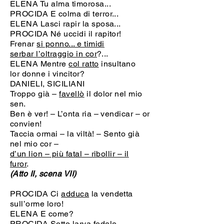
ELENA Tu alma timorosa...
PROCIDA E colma di terror...
ELENA Lasci rapir la sposa...
PROCIDA Né uccidi il rapitor!
Frenar
si ponno... e timidi
serbar l’oltraggio in cor
?...
ELENA Mentre
col ratto
insultano
lor donne i vincitor?
DANIELI, SICILIANI
Troppo già –
favellò
il dolor nel mio
sen.
Ben è ver! – L’onta ria – vendicar – or
convien!
Taccia ormai – la viltà! – Sento già
nel mio cor –
d’un lion – più fatal – ribollir – il
furor
.
(Atto II, scena VII)
PROCIDA Ci
adduca
la vendetta
sull’orme loro!
ELENA E come?
PROCIDA
Sotto larva fedele