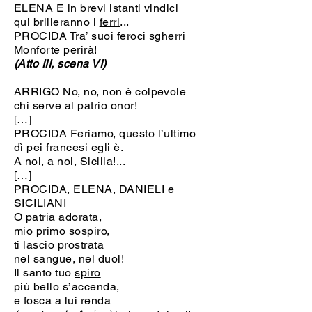
ELENA E in brevi istanti
vindici
qui brilleranno i
ferri
...
PROCIDA Tra’ suoi feroci sgherri
Monforte perirà!
(Atto III, scena VI)
ARRIGO No, no, non è colpevole
chi serve al patrio onor!
[…]
PROCIDA Feriamo, questo l’ultimo
dì pei francesi egli è.
A noi, a noi, Sicilia!...
[…]
PROCIDA, ELENA, DANIELI e
SICILIANI
O patria adorata,
mio primo sospiro,
ti lascio prostrata
nel sangue, nel duol!
Il santo tuo
spiro
più bello s’accenda,
e fosca a lui renda