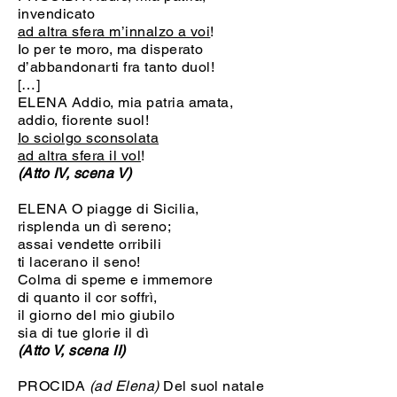
invendicato
ad altra sfera m’innalzo a voi
!
Io per te moro, ma disperato
d’abbandonarti fra tanto duol!
[…]
ELENA Addio, mia patria amata,
addio, fiorente suol!
Io sciolgo sconsolata
ad altra sfera il vol
!
(Atto IV, scena V)
ELENA O piagge di Sicilia,
risplenda un dì sereno;
assai vendette orribili
ti lacerano il seno!
Colma di speme e immemore
di quanto il cor soffrì,
il giorno del mio giubilo
sia di tue glorie il dì
(Atto V, scena II)
PROCIDA
(ad Elena)
Del suol natale