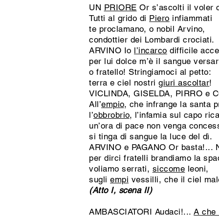
UN
PRIORE
Or s’ascolti il voler 
Tutti al grido di
Piero
infiammati
te proclamano, o nobil Arvino,
condottier dei Lombardi crociati.
ARVINO Io
l’incarco
difficile acce
per lui dolce m’è il sangue versar
o fratello! Stringiamoci al petto:
terra e ciel nostri
giuri ascoltar
!
VICLINDA, GISELDA, PIRRO e 
All’
empio
, che infrange la santa 
l’
obbrobrio
, l’infamia sul capo ric
un’ora di pace non venga conces
si tinga di sangue la luce del dì.
ARVINO e PAGANO Or basta!... Né 
per dirci fratelli brandiamo la spa
voliamo serrati,
siccome
leoni,
sugli
empi
vessilli, che il ciel mal
(Atto I, scena II)
AMBASCIATORI Audaci!...
A che 