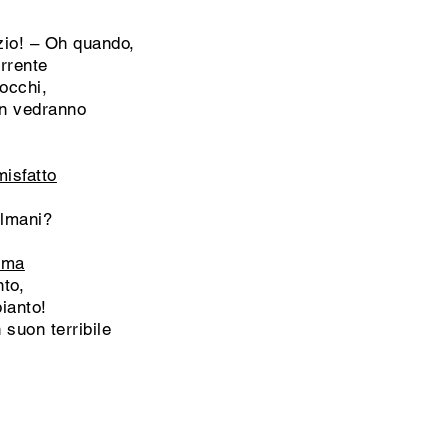
io! – Oh quando,
orrente
’occhi,
on vedranno
misfatto
ulmani?
alma
nto,
pianto!
uon terribile