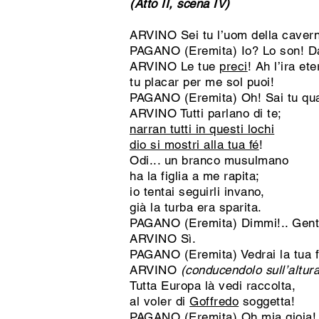
(Atto II, scena IV)
ARVINO Sei tu l’uom della cavern
PAGANO (Eremita) Io? Lo son! D
ARVINO Le tue
preci
! Ah l’ira et
tu placar per me sol puoi!
PAGANO (Eremita) Oh! Sai tu qu
ARVINO Tutti parlano di te;
narran tutti in questi lochi
dio si mostri alla tua fé
!
Odi... un branco musulmano
ha la figlia a me rapita;
io tentai seguirli invano,
già la turba era sparita.
PAGANO (Eremita) Dimmi!.. Gente
ARVINO Sì.
PAGANO (Eremita) Vedrai la tua fig
ARVINO
(conducendolo sull’altur
Tutta Europa là vedi raccolta,
al voler di
Goffredo
soggetta!
PAGANO (Eremita) Oh mia gioia!..