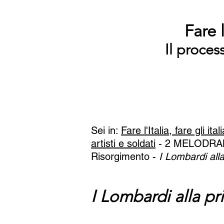
Fare l
Il proces
Sei in:
Fare l'Italia, fare gli ital
artisti e soldati
- 2 MELODRA
Risorgimento
-
I Lombardi all
I Lombardi alla pr