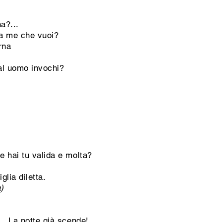
a?...
a me che vuoi?
erna
al uomo invochi?
 hai tu valida e molta?
lia diletta.
a)
. La notte già scende!...