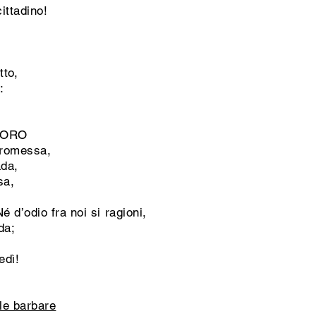
cittadino!
tto,
:
CORO
promessa,
ada,
sa,
d’odio fra noi si ragioni,
da;
edì!
le barbare