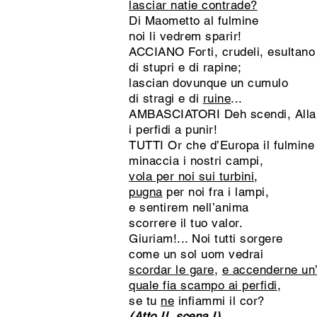
lasciar natie contrade?
Di Maometto al fulmine
noi li vedrem sparir!
ACCIANO Forti, crudeli, esultano
di stupri e di rapine;
lascian dovunque un cumulo
di stragi e di
ruine
...
AMBASCIATORI Deh scendi, Allah 
i perfidi a punir!
TUTTI Or che d’Europa il fulmine
minaccia i nostri campi,
vola per noi sui turbini
,
pugna
per noi fra i lampi,
e sentirem nell’anima
scorrere il tuo valor.
Giuriam!... Noi tutti sorgere
come un sol uom vedrai
scordar le gare
,
e accenderne un’
quale fia scampo ai perfidi
,
se tu
ne
infiammi il cor?
(Atto II, scena I)