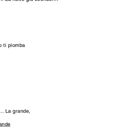
o ti piomba
. La grande,
lande