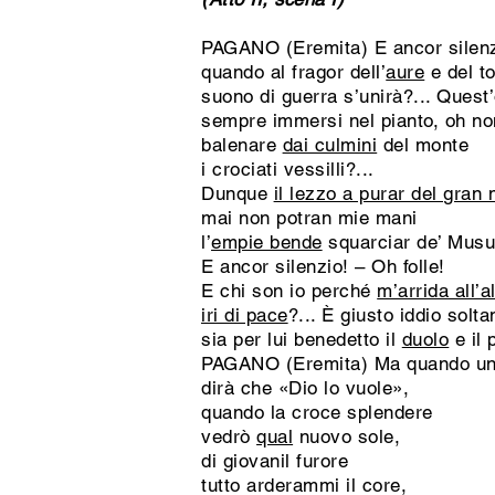
PAGANO (Eremita) E ancor silenz
quando al fragor dell’
aure
e del t
suono di guerra s’unirà?... Quest
sempre immersi nel pianto, oh n
balenare
dai culmini
del monte
i crociati vessilli?...
Dunque
il lezzo a purar del gran 
mai non potran mie mani
l’
empie bende
squarciar de’ Mus
E ancor silenzio! – Oh folle!
E chi son io perché
m’arrida all’
iri di pace
?... È giusto iddio solta
sia per lui benedetto il
duolo
e il 
PAGANO (Eremita) Ma quando un s
dirà che «Dio lo vuole»,
quando la croce splendere
vedrò
qual
nuovo sole,
di giovanil furore
tutto arderammi il core,