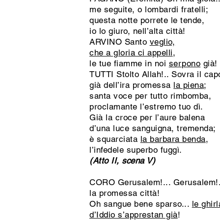
me seguite, o lombardi fratelli;
questa notte porrete le tende,
io lo giuro, nell’alta città!
ARVINO Santo
veglio,
che a gloria ci appelli
,
le tue fiamme in noi
serpono
già!
TUTTI Stolto Allah!.. Sovra il cap
già dell’ira promessa
la piena
;
santa voce per tutto rimbomba,
proclamante l’estremo tuo dì.
Già la croce per l’aure balena
d’una luce sanguigna, tremenda;
è squarciata
la barbara benda
,
l’infedele superbo fuggì.
(Atto II, scena V)
CORO Gerusalem!... Gerusalem!..
la promessa città!
Oh sangue bene sparso...
le ghir
d’Iddio s’apprestan già
!