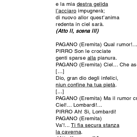
e la mia
destra gelida
l’acciaro
impugnerà;
di nuovo allor quest’anima
redenta in ciel sarà.
(Atto II, scena III)
PAGANO (Eremita) Qual rumor!..
PIRRO Son le crociate
genti sparse
alla
pianura.
PAGANO (Eremita) Ciel... Che ascol
[…]
Dio, gran dio degli infelici,
niun confine ha tua pietà
.
[...]
PAGANO (Eremita) Ma il rumor cr
Ciel!... Lombardi!...
PIRRO Ah! Sì, Lombardi!
PAGANO (Eremita)
Va’!...
Ti fia secura stanza
la caverna
.