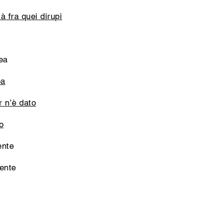
à fra quei dirupi
ea
ea
r n’è dato
o
ente
vente
,