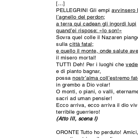
[…]
PELLEGRINI Gli empi
avvinsero l
l’agnello del perdon
;
a terra qui cadean gli ingordi lupi
quand’ei rispose: «Io son!»
Sovra quel colle il Nazaren piang
sulla
città fatal
;
e quello il monte, onde salute av
il misero mortal!
TUTTI Deh! Per i luoghi che
vede
e di pianto bagnar,
possa
nostr’alma coll’estremo fat
in grembo a Dio volar!
O monti, o piani, o valli, eternam
sacri ad uman pensier!
Ecco arriva, ecco arriva il dio vi
terribile guerriero!
(Atto III, scena I)
ORONTE Tutto ho perduto! Amici