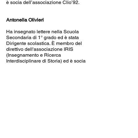
è socia dell’associazione Clio’92.
Antonella Olivieri
Ha insegnato lettere nella Scuola
Secondaria di 1° grado ed è stata
Dirigente scolastica. È membro del
direttivo dell'associazione IRIS
(Insegnamento e Ricerca
Interdisciplinare di Storia) ed è socia
dell’associazione Clio’92. Fa parte
dello staff operativo (Comitato
organizzatore e Segreteria) di
Milanosifastoria. Attualmente è
formatrice su tematiche relative ai
Disturbi Specifici dell’Apprendimento e
docente di Storia per l’Università della
Terza Età di Novate (Lions Club
Bollate).