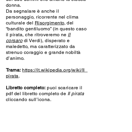
donna.
Da segnalare è anche il
personaggio, ricorrente nel clima
culturale del
Risorgimento
, del
“bandito gentiluomo” (in questo caso
il pirata, che ritroveremo ne
Il
corsaro
di Verdi), disperato e
maledetto, ma caratterizzato da
strenuo coraggio e grande nobiltà
d’animo.
Trama:
https://it.wikipedia.org/wiki/Il_
pirata
.
Libretto completo:
puoi scaricare il
pdf del libretto completo de
Il pirata
cliccando sull’icona.
Puoi vedere un video con
l’esecuzione musicale de
Il pirata
al
seguente link: