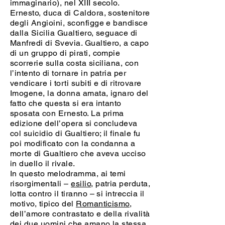
immaginario), nel XIII secolo.
Ernesto, duca di Caldora, sostenitore
degli Angioini, sconfigge e bandisce
dalla Sicilia Gualtiero, seguace di
Manfredi di Svevia. Gualtiero, a capo
di un gruppo di pirati, compie
scorrerie sulla costa siciliana, con
l’intento di tornare in patria per
vendicare i torti subiti e di ritrovare
Imogene, la donna amata, ignaro del
fatto che questa si era intanto
sposata con Ernesto. La prima
edizione dell’opera si concludeva
col suicidio di Gualtiero; il finale fu
poi modificato con la condanna a
morte di Gualtiero che aveva ucciso
in duello il rivale.
In questo melodramma, ai temi
risorgimentali –
esilio
, patria perduta,
lotta contro il tiranno – si intreccia il
motivo, tipico del
Romanticismo
,
dell’amore contrastato e della rivalità
dei due uomini che amano la stessa