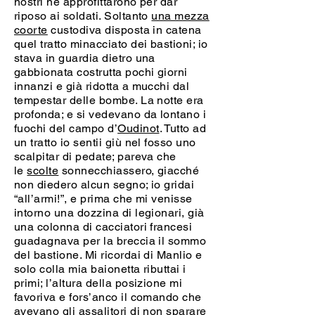
nostri ne approfittarono per dar
riposo ai soldati. Soltanto
una mezza
coorte
custodiva disposta in catena
quel tratto minacciato dei bastioni; io
stava in guardia dietro una
gabbionata costrutta pochi giorni
innanzi e già ridotta a mucchi dal
tempestar delle bombe. La notte era
profonda; e si vedevano da lontano i
fuochi del campo d’
Oudinot
. Tutto ad
un tratto io sentii giù nel fosso uno
scalpitar di pedate; pareva che
le
scolte
sonnecchiassero, giacché
non diedero alcun segno; io gridai
“all’armi!”, e prima che mi venisse
intorno una dozzina di legionari, già
una colonna di cacciatori francesi
guadagnava per la breccia il sommo
del bastione. Mi ricordai di Manlio e
solo colla mia baionetta ributtai i
primi; l’altura della posizione mi
favoriva e fors’anco il comando che
avevano gli assalitori di non sparare