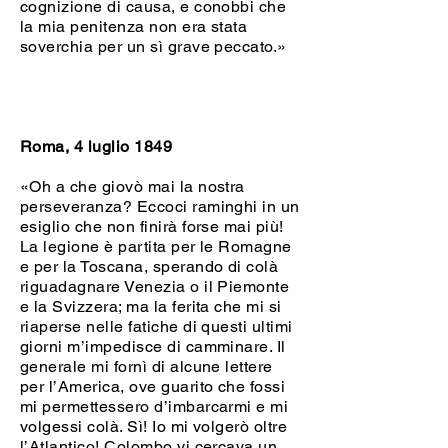
cognizione di causa, e conobbi che
la mia penitenza non era stata
soverchia per un sì grave peccato.»
Roma, 4 luglio 1849
«Oh a che giovò mai la nostra
perseveranza? Eccoci raminghi in un
esiglio che non finirà forse mai più!
La legione è partita per le Romagne
e per la Toscana, sperando di colà
riguadagnare Venezia o il Piemonte
e la Svizzera; ma la ferita che mi si
riaperse nelle fatiche di questi ultimi
giorni m’impedisce di camminare. Il
generale mi fornì di alcune lettere
per l’America, ove guarito che fossi
mi permettessero d’imbarcarmi e mi
volgessi colà. Sì! Io mi volgerò oltre
l’Atlantico! Colombo vi cercava un