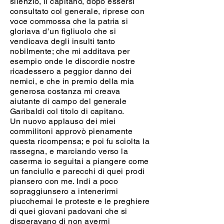
silenzio, il capitano, dopo essersi
consultato col generale, riprese con
voce commossa che la patria si
gloriava d’un figliuolo che si
vendicava degli insulti tanto
nobilmente; che mi additava per
esempio onde le discordie nostre
ricadessero a peggior danno dei
nemici, e che in premio della mia
generosa costanza mi creava
aiutante di campo del generale
Garibaldi col titolo di capitano.
Un nuovo applauso dei miei
commilitoni approvò pienamente
questa ricompensa; e poi fu sciolta la
rassegna, e marciando verso la
caserma io seguitai a piangere come
un fanciullo e parecchi di quei prodi
piansero con me. Indi a poco
sopraggiunsero a intenerirmi
piucchemai le proteste e le preghiere
di quei giovani padovani che si
disperavano di non avermi