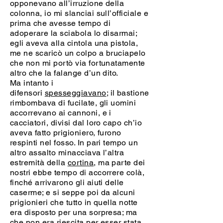
opponevano all’irruzione della
colonna, io mi slanciai sull’officiale e
prima che avesse tempo di
adoperare la sciabola lo disarmai;
egli aveva alla cintola una pistola,
me ne scaricò un colpo a bruciapelo
che non mi portò via fortunatamente
altro che la falange d’un dito.
Ma intanto i
difensori
spesseggiavano
; il bastione
rimbombava di fucilate, gli uomini
accorrevano ai cannoni, e i
cacciatori, divisi dal loro capo ch’io
aveva fatto prigioniero, furono
respinti nel fosso. In pari tempo un
altro assalto minacciava l’altra
estremità della
cortina
, ma parte dei
nostri ebbe tempo di accorrere colà,
finché arrivarono gli aiuti delle
caserme; e si seppe poi da alcuni
prigionieri che tutto in quella notte
era disposto per una sorpresa; ma
che non era
riescita
per esser stata