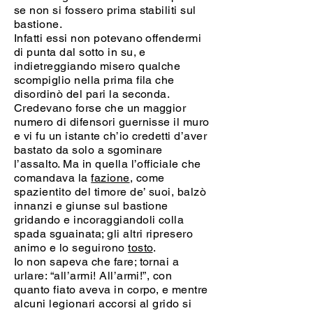
se non si fossero prima stabiliti sul
bastione.
Infatti essi non potevano offendermi
di punta dal sotto in su, e
indietreggiando misero qualche
scompiglio nella prima fila che
disordinò del pari la seconda.
Credevano forse che un maggior
numero di difensori guernisse il muro
e vi fu un istante ch’io credetti d’aver
bastato da solo a sgominare
l’assalto. Ma in quella l’officiale che
comandava la
fazione
, come
spazientito del timore de’ suoi, balzò
innanzi e giunse sul bastione
gridando e incoraggiandoli colla
spada sguainata; gli altri ripresero
animo e lo seguirono
tosto
.
Io non sapeva che fare; tornai a
urlare: “all’armi! All’armi!”, con
quanto fiato aveva in corpo, e mentre
alcuni legionari accorsi al grido si