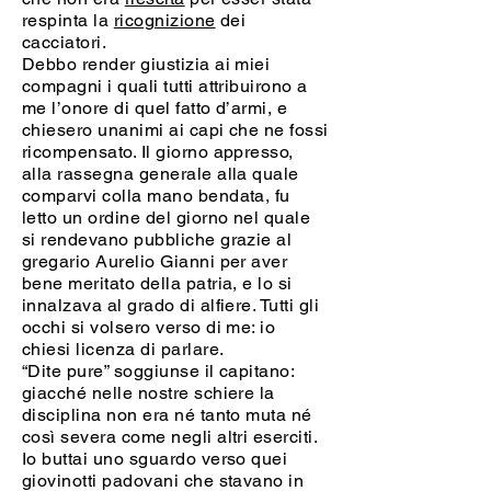
respinta la
ricognizione
dei
cacciatori.
Debbo render giustizia ai miei
compagni i quali tutti attribuirono a
me l’onore di quel fatto d’armi, e
chiesero unanimi ai capi che ne fossi
ricompensato. Il giorno appresso,
alla rassegna generale alla quale
comparvi colla mano bendata, fu
letto un ordine del giorno nel quale
si rendevano pubbliche grazie al
gregario Aurelio Gianni per aver
bene meritato della patria, e lo si
innalzava al grado di alfiere. Tutti gli
occhi si volsero verso di me: io
chiesi licenza di parlare.
“Dite pure” soggiunse il capitano:
giacché nelle nostre schiere la
disciplina non era né tanto muta né
così severa come negli altri eserciti.
Io buttai uno sguardo verso quei
giovinotti padovani che stavano in