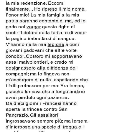
la mia redenzione. Eccomi
finalmente... Ho ripreso il mio nome,
l’onor mio! La mia famiglia la mia
patria saranno contente di me, ed io
godo nel
vergar
queste righe di
sentir il dolore della ferita, e di veder
la pagina imbrattarsi di sangue.
V’hanno nella mia
legione
alcuni
giovani padovani che altre volte
conobbi. Costoro mi sopportavano
assai malvolontieri, e credo mi
designassero alla diffidenza dei
compagni; ma io fingeva non
m’accorgere di nulla, aspettando che
i fatti parlassero per me. Era tempo,
giacché temeva che a lungo andare
avrei perduto ogni pazienza.
Da dieci giorni i Francesi hanno
aperta la trincea contro San
Pancrazio. Gli assalitori
ingrossavano sempre più; ma iersera
s’interpose una specie di tregua e i