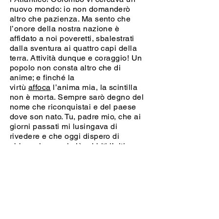
nuovo mondo: io non domanderò
altro che pazienza. Ma sento che
l’onore della nostra nazione è
affidato a noi poveretti, sbalestrati
dalla sventura ai quattro capi della
terra. Attività dunque e coraggio! Un
popolo non consta altro che di
anime; e finché la
virtù
affoca
l’anima mia, la scintilla
non è morta. Sempre sarò degno del
nome che riconquistai e del paese
dove son nato. Tu, padre mio, che ai
giorni passati mi lusingava di
rivedere e che oggi dispero di
abbracciare mai più, abbiti l’ultimo
sospiro del tuo figliuolo proscritto.
L’amor mio d’or innanzi sarà senza
sospiri e senza lagrime, come quello
che si riposa solamente nelle eterne
speranze. Penserò a mia madre e a
mia sorella come a due angeli, che
mi