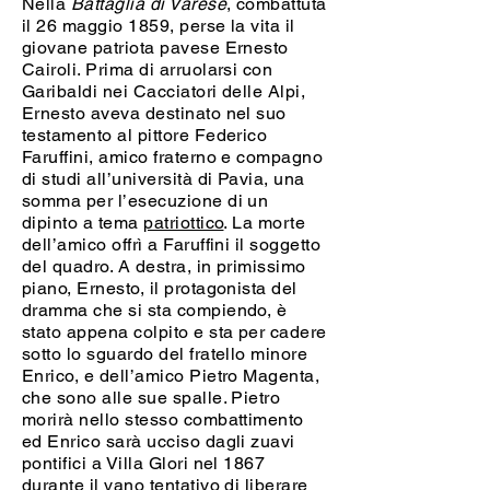
Nella
Battaglia di Varese
, combattuta
il 26 maggio 1859, perse la vita il
giovane patriota pavese Ernesto
Cairoli. Prima di arruolarsi con
Garibaldi nei Cacciatori delle Alpi,
Ernesto aveva destinato nel suo
testamento al pittore Federico
Faruffini, amico fraterno e compagno
di studi all’università di Pavia, una
somma per l’esecuzione di un
dipinto a tema
patriottico
. La morte
dell’amico offrì a Faruffini il soggetto
del quadro. A destra, in primissimo
piano, Ernesto, il protagonista del
dramma che si sta compiendo, è
stato appena colpito e sta per cadere
sotto lo sguardo del fratello minore
Enrico, e dell’amico Pietro Magenta,
che sono alle sue spalle. Pietro
morirà nello stesso combattimento
ed Enrico sarà ucciso dagli zuavi
pontifici a Villa Glori nel 1867
durante il vano tentativo di liberare