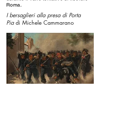
Roma.
I bersaglieri alla presa di Porta
Pia
di Michele Cammarano
Michele Cammarano,
I bersaglieri alla
presa di Porta Pia
, 1871, Museo di
Capodimonte, Napoli.
La grande tela (290x469 cm) celebra
la conquista di Roma da parte delle
truppe italiane. Un plotone di