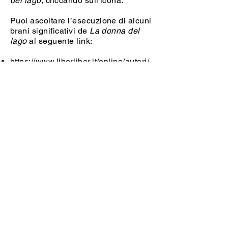
del lago
, cliccando sull'icona.
Puoi ascoltare l’esecuzione di alcuni
brani significativi de
La donna del
lago
al seguente link:
https://www.liberliber.it/online/autori/
autori-r/gioachino-rossini/la-donna-
del-lago/
Torna alla mappa "Melodramma e
Risorgimento"