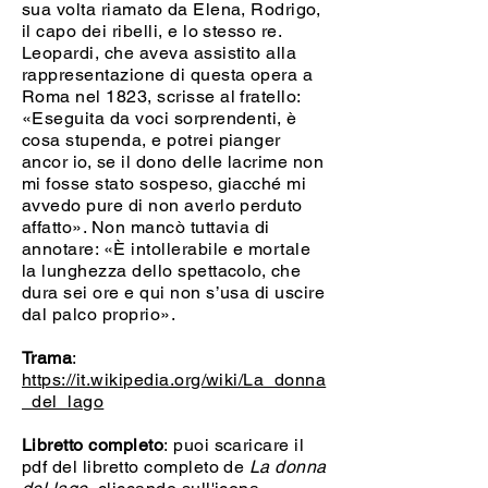
sua volta riamato da Elena, Rodrigo,
il capo dei ribelli, e lo stesso re.
Leopardi, che aveva assistito alla
rappresentazione di questa opera a
Roma nel 1823, scrisse al fratello:
«Eseguita da voci sorprendenti, è
cosa stupenda, e potrei pianger
ancor io, se il dono delle lacrime non
mi fosse stato sospeso, giacché mi
avvedo pure di non averlo perduto
affatto». Non mancò tuttavia di
annotare: «È intollerabile e mortale
la lunghezza dello spettacolo, che
dura sei ore e qui non s’usa di uscire
dal palco proprio».
Trama
:
https://it.wikipedia.org/wiki/La_donna
_del_lago
Libretto completo
: puoi scaricare il
pdf del libretto completo de
La donna