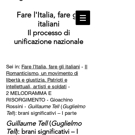
Fare l'Italia, fare gli
italiani
Il processo di
unificazione nazionale
Sei in:
Fare l'Italia, fare gli italiani
-
Il
Romanticismo, un movimento di
libertà e giustizia. Patrioti e
intellettuali, artisti e soldati
-
2 MELODRAMMA E
RISORGIMENTO -
Gioachino
Rossini -
Guillaume Tell
(
Guglielmo
Tell
): brani significativi – I parte
Guillaume Tell
(
Guglielmo
Tell
): brani significativi – I