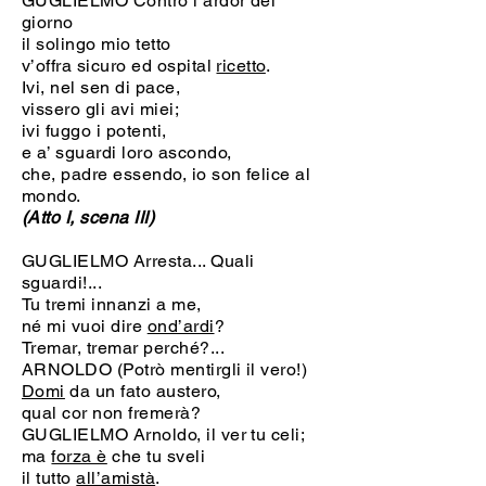
GUGLIELMO Contro l’ardor del
giorno
il solingo mio tetto
v’offra sicuro ed ospital
ricetto
.
Ivi, nel sen di pace,
vissero gli avi miei;
ivi fuggo i potenti,
e a’ sguardi loro ascondo,
che, padre essendo, io son felice al
mondo.
(Atto I, scena III)
GUGLIELMO Arresta... Quali
sguardi!...
Tu tremi innanzi a me,
né mi vuoi dire
ond’ardi
?
Tremar, tremar perché?...
ARNOLDO (Potrò mentirgli il vero!)
Domi
da un fato austero,
qual cor non fremerà?
GUGLIELMO Arnoldo, il ver tu celi;
ma
forza è
che tu sveli
il tutto
all’amistà
.