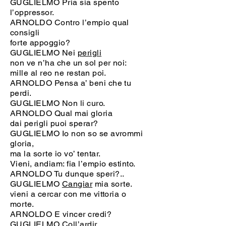
GUGLIELMO Pria sia spento
l’oppressor.
ARNOLDO Contro l’empio qual
consigli
forte appoggio?
GUGLIELMO Nei
perigli
non ve n’ha che un sol per noi:
mille al reo ne restan poi.
ARNOLDO Pensa a’ beni che tu
perdi.
GUGLIELMO Non li curo.
ARNOLDO Qual mai gloria
dai perigli puoi sperar?
GUGLIELMO Io non so se avrommi
gloria,
ma la sorte io vo’ tentar.
Vieni, andiam: fia l’empio estinto.
ARNOLDO Tu dunque speri?..
GUGLIELMO
Cangiar
mia sorte.
vieni a cercar con me vittoria o
morte.
ARNOLDO E vincer credi?
GUGLIELMO Coll’ardir.