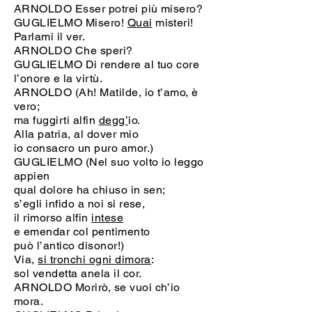
ARNOLDO Esser potrei più misero?
GUGLIELMO Misero!
Quai
misteri!
Parlami il ver.
ARNOLDO Che speri?
GUGLIELMO Di rendere al tuo core
l’onore e la virtù.
ARNOLDO (Ah! Matilde, io t’amo, è
vero;
ma fuggirti alfin
degg’
io.
Alla patria, al dover mio
io consacro un puro amor.)
GUGLIELMO (Nel suo volto io leggo
appien
qual dolore ha chiuso in sen;
s’egli infido a noi si rese,
il rimorso alfin
intese
e emendar col pentimento
può l’antico disonor!)
Via,
si tronchi ogni dimora
:
sol vendetta anela il cor.
ARNOLDO Morirò, se vuoi ch’io
mora.