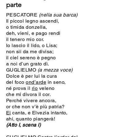
parte
PESCATORE
(nella sua barca)
Il piccol legno ascendi,
o timida donzella,
deh, vieni, e pago rendi
il tenero mio cor.
Io lascio il lido, o Lisa;
non sii da me divisa;
il ciel sereno è pegno
a noi d’un grato dì.
GUGLIELMO
(a mezza voce)
Dolce è per lui la cura
del foco
ond’arde
in seno,
né prova il
rio
veleno
che mi divora il cor.
Perché vivere ancora,
or che non v’è più patria?
Ei
canta, e Elvezia intanto,
ahi, quanto piangerà!
(Atto I, scena I)