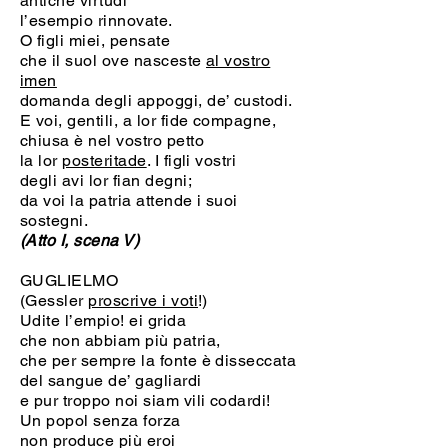
antiche virtudi
l’esempio rinnovate.
O figli miei, pensate
che il suol ove nasceste
al vostro
imen
domanda degli appoggi, de’ custodi.
E voi, gentili, a lor fide compagne,
chiusa è nel vostro petto
la lor
posteritade
. I figli vostri
degli avi lor fian degni;
da voi la patria attende i suoi
sostegni.
(Atto I, scena V)
GUGLIELMO
(Gessler
proscrive i voti
!)
Udite l’empio! ei grida
che non abbiam più patria,
che per sempre la fonte è disseccata
del sangue de’ gagliardi
e pur troppo noi siam vili codardi!
Un popol senza forza
non produce più eroi