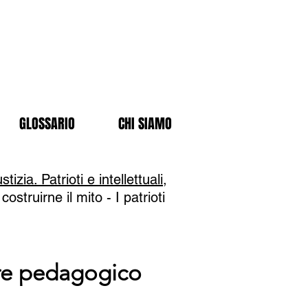
GLOSSARIO
CHI SIAMO
zia. Patrioti e intellettuali,
struirne il mito -
I patrioti
ere pedagogico