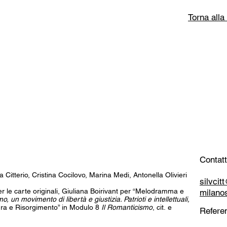
Torna alla
Contatt
a Citterio, Cristina Cocilovo, Marina Medi, Antonella Olivieri
silvci
 per le carte originali, Giuliana Boirivant per “Melodramma e
milano
o, un movimento di libertà e giustizia. Patrioti e intellettuali,
tura e Risorgimento” in Modulo 8
Il Romanticismo
, cit. e
Referen