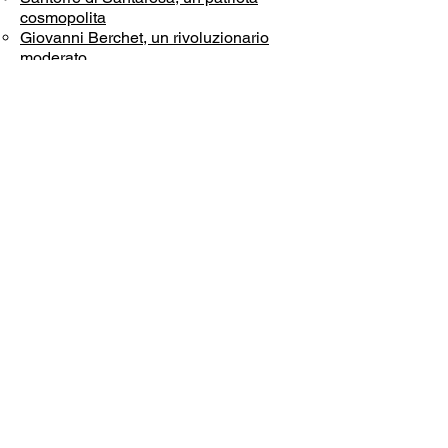
cosmopolita
Giovanni Berchet, un rivoluzionario
moderato
Clara Maffei e il suo salotto
Costanza D’Azeglio, patriota e
benefattrice
Piero Maroncelli, musicista e patriota
Alessandro Manzoni, una breve
biografia
4 INTERPRETAZIONI E PISTE DI
LAVORO
La situazione degli stati della penisola
italiana dopo il Congresso di Vienna
Fonti consultate
Referenze delle immagini utilizzate nel
modulo
CREDITS