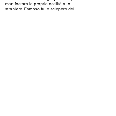
manifestare la propria ostilità allo
straniero. Famoso fu lo sciopero del
fumo: il rifiuto di fumare sigari che
dilagò nel 1847 tra gli uomini
milanesi per danneggiare l’Austria,
che dalla tassa sul tabacco ricavava
significative entrate. Si giunse anche
a provocazioni da parte della polizia
e a tafferugli e pestaggi.
CREDITS
Autrici e responsabili del progetto: