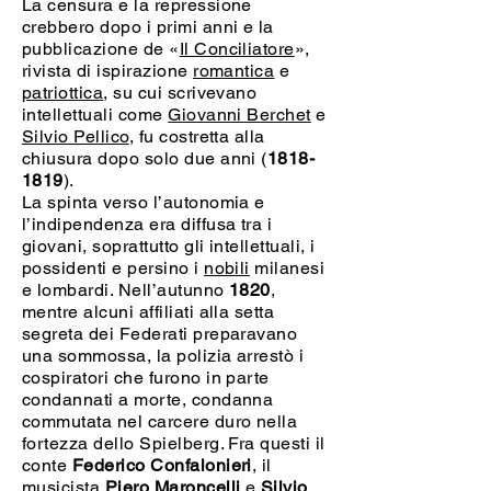
La censura e la repressione
crebbero dopo i primi anni e la
pubblicazione de «
Il Conciliatore
»,
rivista di ispirazione
romantica
e
patriottica
, su cui scrivevano
intellettuali come
Giovanni Berchet
e
Silvio Pellico
, fu costretta alla
chiusura dopo solo due anni (
1818-
1819
).
La spinta verso l’autonomia e
l’indipendenza era diffusa tra i
giovani, soprattutto gli intellettuali, i
possidenti e persino i
nobili
milanesi
e lombardi. Nell’autunno
1820
,
mentre alcuni affiliati alla setta
segreta dei Federati preparavano
una sommossa, la polizia arrestò i
cospiratori che furono in parte
condannati a morte, condanna
commutata nel carcere duro nella
fortezza dello Spielberg. Fra questi il
conte
Federico Confalonieri
, il
musicista
Piero Maroncelli
e
Silvio