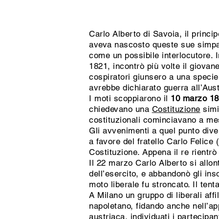
Carlo Alberto di Savoia, il princ
aveva nascosto queste sue simpati
come un possibile interlocutore. I
1821, incontrò più volte il giovan
cospiratori giunsero a una speci
avrebbe dichiarato guerra all’Aust
I moti scoppiarono il
10 marzo 1
chiedevano una
Costituzione
simi
costituzionali cominciavano a me
Gli avvenimenti a quel punto dive
a favore del fratello Carlo Felic
Costituzione. Appena il re rient
Il 22 marzo Carlo Alberto si allo
dell’esercito, e abbandonò gli ins
moto liberale fu stroncato. Il ten
A Milano un gruppo di liberali affil
napoletano, fidando anche nell’ap
austriaca, individuati i partecip