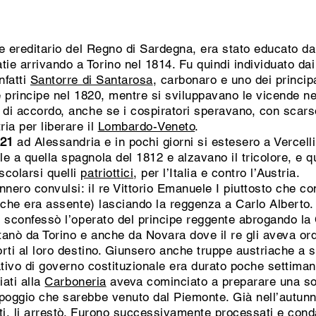
ipe ereditario del Regno di Sardegna, era stato educato d
e arrivando a Torino nel 1814. Fu quindi individuato dai 
nfatti
Santorre di Santarosa
, carbonaro e uno dei princip
e principe nel 1820, mentre si sviluppavano le vicende ne
e di accordo, anche se i cospiratori speravano, con scar
ria per liberare il
Lombardo-Veneto
.
821
ad Alessandria e in pochi giorni si estesero a Vercelli 
le a quella spagnola del 1812 e alzavano il tricolore, e qu
scolarsi quelli
patriottici
, per l’Italia e contro l’Austria.
nnero convulsi: il re Vittorio Emanuele I piuttosto che c
e (che era assente) lasciando la reggenza a Carlo Alberto
rò sconfessò l’operato del principe reggente abrogando l
ntanò da Torino e anche da Novara dove il re gli aveva ord
orti al loro destino. Giunsero anche truppe austriache a s
tativo di governo costituzionale era durato poche settiman
iati alla
Carboneria
aveva cominciato a preparare una s
poggio che sarebbe venuto dal Piemonte. Già nell’autunno
anti, li arrestò. Furono successivamente processati e co