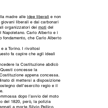
alla madre alle
idee liberali
e non
giovani liberali e dai carbonari
ali organizzatori dei
moti
del
l Napoletano. Carlo Alberto e i
so fondamento, che Carlo Alberto
e a Torino. I rivoltosi
esto fa capire che agli ideali
oncedere la Costituzione abdicò
. Questi concesse la
a Costituzione appena concessa.
inato di mettersi a disposizione
ostegno dell’esercito regio e il
e.
ommossa dopo l’avvio del moto
 del 1820, però, la polizia
ndannati a morte
Silvio Pellico
,