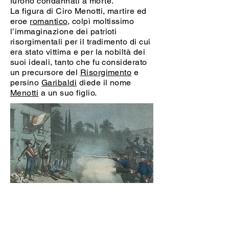
furono condannati a morte.
La figura di Ciro Menotti, martire ed
eroe
romantico
, colpì moltissimo
l’immaginazione dei patrioti
risorgimentali per il tradimento di cui
era stato vittima e per la nobiltà dei
suoi ideali, tanto che fu considerato
un precursore del
Risorgimento
e
persino
Garibaldi
diede il nome
Menotti
a un suo figlio.
A
ssalto alla casa di Ciro Menotti
, litografia,
1887