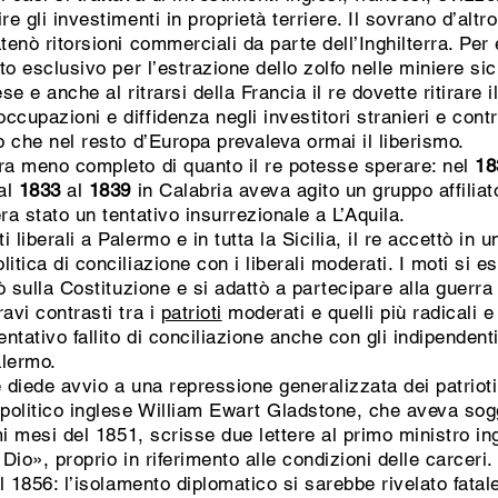
re gli investimenti in proprietà terriere. Il sovrano d’alt
tenò ritorsioni commerciali da parte dell’Inghilterra. Per 
to esclusivo per l’estrazione dello zolfo nelle miniere sici
se e anche al ritrarsi della Francia il re dovette ritirare 
ccupazioni e diffidenza negli investitori stranieri e con
o che nel resto d’Europa prevaleva ormai il liberismo.
era meno completo di quanto il re potesse sperare: nel
18
dal
1833
al
1839
in Calabria aveva agito un gruppo affiliat
ra stato un tentativo insurrezionale a L’Aquila.
liberali a Palermo e in tutta la Sicilia, il re accettò in 
litica di conciliazione con i liberali moderati. I moti si 
ò sulla Costituzione e si adattò a partecipare alla guerra 
ravi contrasti tra i
patrioti
moderati e quelli più radicali e i
ntativo fallito di conciliazione anche con gli indipendentis
alermo.
 diede avvio a una repressione generalizzata dei patrioti
 politico inglese William Ewart Gladstone, che aveva sog
imi mesi del 1851, scrisse due lettere al primo ministro in
 Dio», proprio in riferimento alle condizioni delle carceri
el 1856: l’isolamento diplomatico si sarebbe rivelato fata