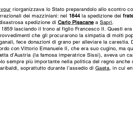
vour
riorganizzava lo Stato preparandolo allo scontro con
rrezionali dei mazziniani: nel
1844
la spedizione dei
frat
disastrosa spedizione di
Carlo Pisacane
a
Sapri
.
 1859 lasciando il trono al figlio Francesco II. Questi e
rovvedimenti che gli procurarono la simpatia di molti po
anali, fece donazioni di grano per alleviare la carestia.
rdo con Vittorio Emanuele II, che era suo cugino, ma ques
betta d’Austria (la famosa imperatrice Sissi), aveva un c
lo sempre più importante nella politica del regno anche d
aribaldi, soprattutto durante l’assedio di
Gaeta
, in cui e