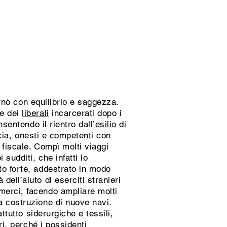
rnò con equilibrio e saggezza.
ne dei
liberali
incarcerati dopo i
sentendo il rientro dall’
esilio
di
ucia, onesti e competenti con
 fiscale. Compì molti viaggi
sudditi, che infatti lo
to forte, addestrato in modo
ell’aiuto di eserciti stranieri
merci, facendo ampliare molti
a costruzione di nuove navi.
ttutto siderurgiche e tessili,
ri, perché i possidenti