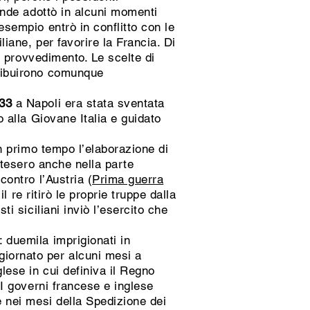
ronde adottò in alcuni momenti
esempio entrò in conflitto con le
liane, per favorire la Francia. Di
il provvedimento. Le scelte di
tribuirono comunque
33
a Napoli era stata sventata
o alla Giovane Italia e guidato
un primo tempo l’elaborazione di
estesero anche nella parte
contro l’Austria (
Prima guerra
l re ritirò le proprie truppe dalla
ti siciliani inviò l’esercito che
: duemila imprigionati in
giornato per alcuni mesi a
glese in cui definiva il Regno
. I governi francese e inglese
le nei mesi della Spedizione dei