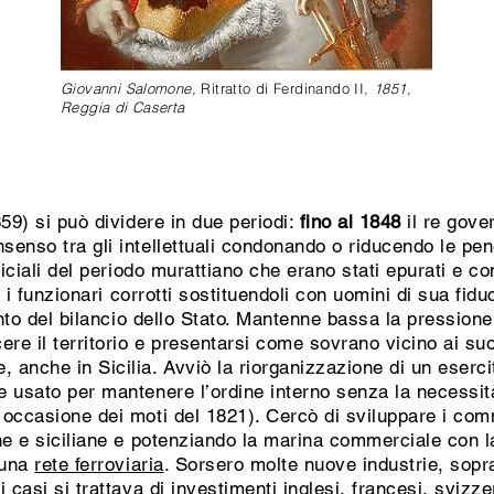
Giovanni Salomone,
Ritratto di Ferdinando II
, 1851,
Reggia di Caserta
59) si può dividere in due periodi:
fino al 1848
il re gove
enso tra gli intellettuali condonando o riducendo le pe
iciali del periodo murattiano che erano stati epurati e con
e i funzionari corrotti sostituendoli con uomini di sua fid
ento del bilancio dello Stato. Mantenne bassa la pressione
re il territorio e presentarsi come sovrano vicino ai suoi 
anche in Sicilia. Avviò la riorganizzazione di un eserci
usato per mantenere l’ordine interno senza la necessità d
 occasione dei moti del 1821). Cercò di sviluppare i com
ne e siciliane e potenziando la marina commerciale con l
 una
rete ferroviaria
. Sorsero molte nuove industrie, sopra
 casi si trattava di investimenti inglesi, francesi, svizze