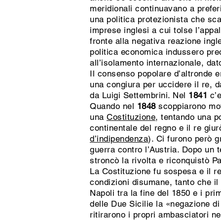
meridionali continuavano a preferi
una politica protezionista che sca
imprese inglesi a cui tolse l’appal
fronte alla negativa reazione ingle
politica economica indussero preo
all’isolamento internazionale, dat
Il consenso popolare d’altronde 
una congiura per uccidere il re, 
da Luigi Settembrini. Nel
1841
c’e
Quando nel
1848
scoppiarono moti 
una
Costituzione
, tentando una po
continentale del regno e il re giur
d’indipendenza
). Ci furono però g
guerra contro l’Austria. Dopo un te
stroncò la rivolta e riconquistò P
La Costituzione fu sospesa e il re
condizioni disumane, tanto che il
Napoli tra la fine del 1850 e i pr
delle Due Sicilie la «negazione di
ritirarono i propri ambasciatori n