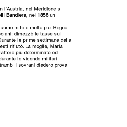
 l’Austria, nel Meridione si
elli Bandiera
, nel
1856
un
ra uomo mite e molto pio. Regnò
polani: dimezzò le tasse sul
 Durante le prime settimane della
ti rifiutò. La moglie, Maria
arattere più determinato ed
urante le vicende militari
ntrambi i sovrani diedero prova