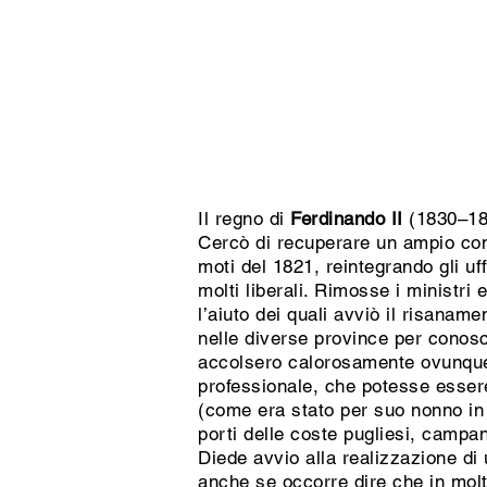
Il regno di
Ferdinando II
(1830–18
Cercò di recuperare un ampio cons
moti del 1821, reintegrando gli uff
molti liberali. Rimosse i ministri 
l’aiuto dei quali avviò il risanam
nelle diverse province per conosce
accolsero calorosamente ovunque, 
professionale, che potesse essere 
(come era stato per suo nonno in
porti delle coste pugliesi, campa
Diede avvio alla realizzazione di
anche se occorre dire che in molti