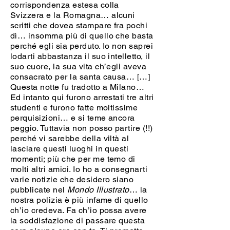
corrispondenza estesa colla
Svizzera e la Romagna… alcuni
scritti che dovea stampare fra pochi
dì… insomma più di quello che basta
perché egli sia perduto. Io non saprei
lodarti abbastanza il suo intelletto, il
suo cuore, la sua vita ch’egli aveva
consacrato per la santa causa… […]
Questa notte fu tradotto a Milano…
Ed intanto qui furono arrestati tre altri
studenti e furono fatte moltissime
perquisizioni… e si teme ancora
peggio. Tuttavia non posso partire (!!)
perché vi sarebbe della viltà al
lasciare questi luoghi in questi
momenti; più che per me temo di
molti altri amici. Io ho a consegnarti
varie notizie che desidero siano
pubblicate nel
Mondo Illustrato
… la
nostra polizia è più infame di quello
ch’io credeva. Fa ch’io possa avere
la soddisfazione di passare questa