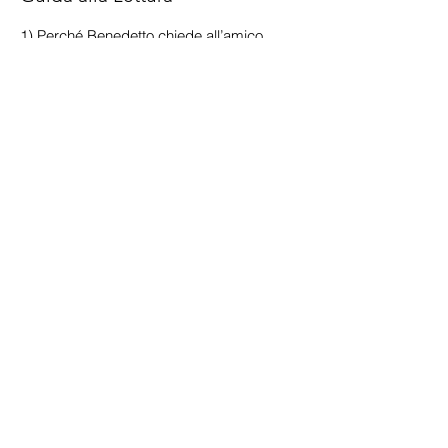
1) Perché Benedetto chiede all’amico
Francesco Cappa di andare da lui a
Pavia?
2) Qual è il fatto che lo angoscia?
3) Che cosa intende Benedetto con
l’espressione «santa causa»?
CREDITS
Autrici e responsabili del progetto:
Silvana Citterio, Cristina Cocilovo,