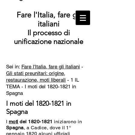
Fare l'Italia, fare gli
italiani
Il processo di
unificazione nazionale
Sei in:
Fare l'Italia, fare gli italiani
-
Gli stati preunitari: origine,
restaurazione, moti liberali
- 1 IL
TEMA - I moti del
1820-1821
in
Spagna
I moti del
1820-1821
in
Spagna
I
moti
del 1820-1821
iniziarono in
Spagna
, a Cadice, dove il 1°
gennaio 1820 alcuni ufficiali