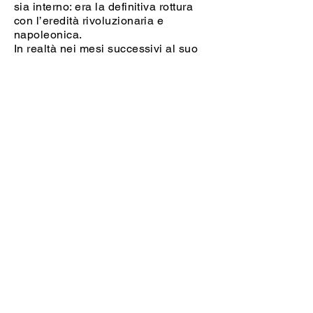
sia interno: era la definitiva rottura
con l’eredità rivoluzionaria e
napoleonica.
In realtà nei mesi successivi al suo
ritorno sul trono la repressione di
Ferdinando VII fu durissima, molto
più di quanto si aspettassero i
francesi.
I rivoltosi portoghesi chiesero che il
re Giovanni VI rientrasse dal Brasile
dove si era rifugiato fin dal 1807
all’arrivo delle truppe napoleoniche.
In effetti Giovanni VI rientrò nel 1821
e concesse la Costituzione dando
vita a una monarchia costituzionale
che resistette due anni. Il figlio
Pedro, principe ereditario, rifiutò di
rientrare dalla colonia, anzi vi si
stabilì proclamando nel 1822
l’indipendenza del Brasile dopo un
dominio portoghese di 322 anni.