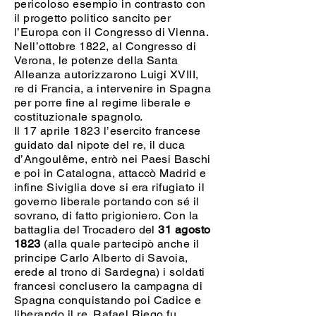
pericoloso esempio in contrasto con
il progetto politico sancito per
l’Europa con il Congresso di Vienna.
Nell’ottobre 1822, al Congresso di
Verona, le potenze della Santa
Alleanza autorizzarono Luigi XVIII,
re di Francia, a intervenire in Spagna
per porre fine al regime liberale e
costituzionale spagnolo.
Il 17 aprile 1823 l’esercito francese
guidato dal nipote del re, il duca
d’Angoulême, entrò nei Paesi Baschi
e poi in Catalogna, attaccò Madrid e
infine Siviglia dove si era rifugiato il
governo liberale portando con sé il
sovrano, di fatto prigioniero. Con la
battaglia del Trocadero del
31 agosto
1823
(alla quale partecipò anche il
principe Carlo Alberto di Savoia,
erede al trono di Sardegna) i soldati
francesi conclusero la campagna di
Spagna conquistando poi Cadice e
liberando il re. Rafael Riego fu