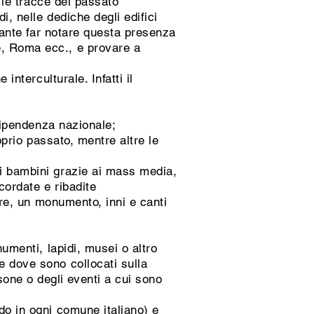
e le tracce del passato
i, nelle dediche degli edifici
rtante far notare questa presenza
e, Roma ecc., e provare a
interculturale. Infatti il
dipendenza nazionale;
oprio passato, mentre altre le
i bambini grazie ai mass media,
cordate e ribadite
are, un monumento, inni e canti
numenti, lapidi, musei o altro
e dove sono collocati sulla
one o degli eventi a cui sono
do in ogni comune italiano) e