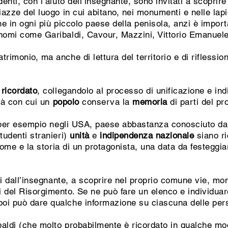
denti, con l’aiuto dell’insegnante, sono invitati a scoprir
iazze del luogo in cui abitano, nei monumenti e nelle lapid
arne in ogni più piccolo paese della penisola, anzi è impo
 nomi come Garibaldi, Cavour, Mazzini, Vittorio Emanuel
imonio, ma anche di lettura del territorio e di riflessione 
 ricordato
, collegandolo al processo di unificazione e in
ità con cui un
popolo
conserva la
memoria
di parti del pr
 (per esempio negli USA, paese abbastanza conosciuto da
tudenti stranieri)
unità
e
indipendenza nazionale
siano ri
 nome e la storia di un protagonista, una data da festeggi
ati dall’insegnante, a scoprire nel proprio comune vie, mo
 del Risorgimento. Se ne può fare un elenco e individuar
oi può dare qualche informazione su ciascuna delle pers
ibaldi (che molto probabilmente è ricordato in qualche mo