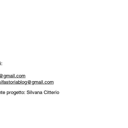
i:
tt@gmail.com
sifastoriablog@gmail.com
te progetto: Silvana Citterio