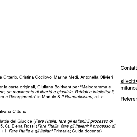
Contatt
a Citterio, Cristina Cocilovo, Marina Medi, Antonella Olivieri
silvci
 per le carte originali, Giuliana Boirivant per “Melodramma e
milano
o, un movimento di libertà e giustizia. Patrioti e intellettuali,
tura e Risorgimento” in Modulo 8
Il Romanticismo
, cit. e
Referen
lvana Citterio
attia del Giudice (
Fare l’Italia, fare gli italiani: il processo di
 5, 6), Elena Rossi (
Fare l’Italia, fare gli italiani: il processo di
, 11;
Fare l’Italia e gli italiani
Primaria; Guida docente)