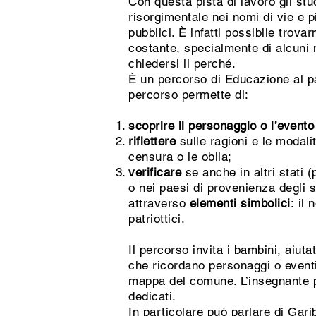
Con questa pista di lavoro gli stu
risorgimentale nei nomi di vie e p
pubblici. È infatti possibile trov
costante, specialmente di alcuni
chiedersi il perché.
È un percorso di Educazione al patr
percorso permette di:
scoprire il personaggio o l’evento
riflettere
sulle ragioni e le modal
censura o le oblia;
verificare
se anche in altri stati
o nei paesi di provenienza degli s
attraverso
elementi simbolici
: il
patriottici.
Il percorso invita i bambini, aiut
che ricordano personaggi o eventi
mappa del comune. L’insegnante p
dedicati.
In particolare può parlare di Gar