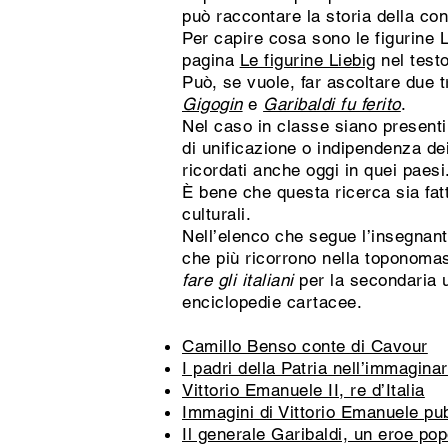
può raccontare la storia della co
Per capire cosa sono le figurine L
pagina
Le figurine Liebig
nel testo
Può, se vuole, far ascoltare due 
Gigogin
e
Garibaldi fu ferito
.
Nel caso in classe siano presenti
di unificazione o indipendenza de
ricordati anche oggi in quei paesi
È bene che questa ricerca sia fatt
culturali.
Nell’elenco che segue l’insegnante
che più ricorrono nella toponomasti
fare gli italiani
per la secondaria u
enciclopedie cartacee.
Camillo Benso conte di Cavour
I padri della Patria nell’immagina
Vittorio Emanuele II, re d’Italia
Immagini di Vittorio Emanuele pub
Il generale Garibaldi, un eroe pop