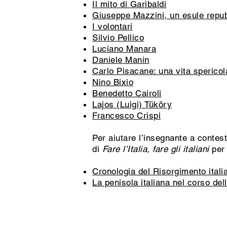
Il mito di Garibaldi
Giuseppe Mazzini, un esule repu
I volontari
Silvio Pellico
Luciano Manara
Daniele Manin
Carlo Pisacane: una vita spericol
Nino Bixio
Benedetto Cairoli
Lajos (Luigi) Tüköry
Francesco Crispi
Per aiutare l’insegnante a contest
di
Fare l’Italia, fare gli italiani
per 
Cronologia del Risorgimento itali
La penisola italiana nel corso del