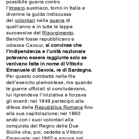
possibile guerra contro
l’
Impero
austriaco, tornò in Italia e
divenne la guida indiscussa
dei
volontari
nella
guerra
di
quell’anno e in tutte le tappe
successive del
Risorgimento
.
Benché fosse repubblicano e
odiasse Cavour,
si convinse che
l’indipendenza e l’unità nazionale
potevano essere raggiunte solo se
venivano fatte in nome di Vittorio
Emanuele di Savoia, re di Sardegna
.
Per questo combatté nelle file
dell’esercito piemontese, ma quando
le guerre ufficiali si concludevano,
lui riprendeva l’iniziativa e forzava
gli eventi: nel 1849 partecipò alla
difesa della
Repubblica Romana
fino
alla sua capitolazione; nel 1860
andò con i suoi volontari alla
conquista del Regno delle Due
Sicilie che, poi, cedette a Vittorio
Emanuele; nel 1862 e ancora nel