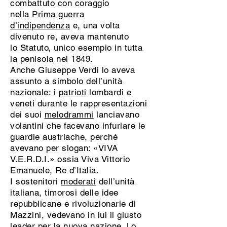
combattuto con coraggio
nella
Prima guerra
d’indipendenza
e, una volta
divenuto re, aveva mantenuto
lo Statuto, unico esempio in tutta
la penisola nel 1849.
Anche Giuseppe Verdi lo aveva
assunto a simbolo dell’unità
nazionale: i
patrioti
lombardi e
veneti durante le rappresentazioni
dei suoi
melodrammi
lanciavano
volantini che facevano infuriare le
guardie austriache, perché
avevano per slogan: «VIVA
V.E.R.D.I.» ossia Viva Vittorio
Emanuele, Re d’Italia.
I sostenitori
moderati
dell’unità
italiana, timorosi delle idee
repubblicane e rivoluzionarie di
Mazzini, vedevano in lui il giusto
leader per la nuova nazione. Lo