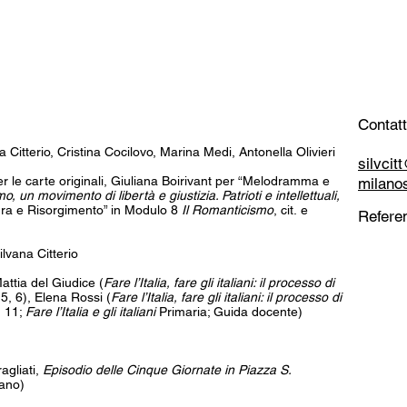
Contatt
a Citterio, Cristina Cocilovo, Marina Medi, Antonella Olivieri
silvci
 per le carte originali, Giuliana Boirivant per “Melodramma e
milano
o, un movimento di libertà e giustizia. Patrioti e intellettuali,
tura e Risorgimento” in Modulo 8
Il Romanticismo
, cit. e
Referen
lvana Citterio
attia del Giudice (
Fare l’Italia, fare gli italiani: il processo di
 5, 6), Elena Rossi (
Fare l’Italia, fare gli italiani: il processo di
, 11;
Fare l’Italia e gli italiani
Primaria; Guida docente)
agliati,
Episodio delle Cinque Giornate in Piazza S.
lano)