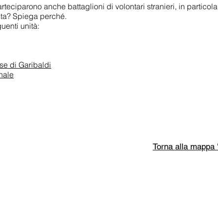
arteciparono anche battaglioni di volontari stranieri, in partic
lita? Spiega perché.
uenti unità:
se di Garibaldi
nale
Torna alla mappa "