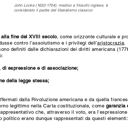
John Locke (1632-1704), medico e filosofo inglese, è
considerato il padre del liberalismo classico
 alla fine del XVIII secolo
, come orizzonte culturale e p
usse contro l’assolutismo e i privilegi dell’
aristocrazia
.
 sono definiti dalle dichiarazioni dei diritti americana (17
o:
o, di espressione e di associazione;
one della legge stessa;
 affermati dalla Rivoluzione americana e da quella frances
erno legittimo nella Carta costituzionale, come
garanzia d
rappresentativo che, attraverso il voto, era l’espressione
smo politico erano dunque rappresentati da questi elementi