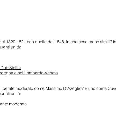
i del 1820-1821 con quelle del 1848. In che cosa erano simili? I
uenti unità:
 Due Sicilie
Sardegna e nel Lombardo-Veneto
i un liberale moderato come Massimo D’Azeglio? E uno come Cav
uenti unità:
rente moderata