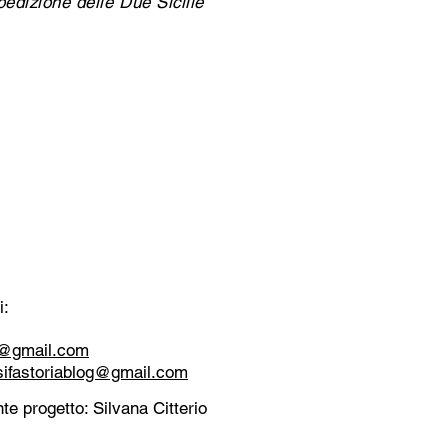
edizione delle Due Sicilie
i:
tt@gmail.com
sifastoriablog@gmail.com
te progetto: Silvana Citterio