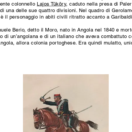
nente colonnello
Lajos Tüköry
, caduto nella presa di Pale
di una delle sue quattro divisioni.
Nel quadro di Gerolam
è il personaggio in abiti civili ritratto accanto a Garibal
nuele Berio, detto il Moro, nato in Angola nel 1840 e mort
glio di un’angolana e di un italiano che aveva combattuto
 Angola, allora colonia portoghese. Era quindi mulatto, un