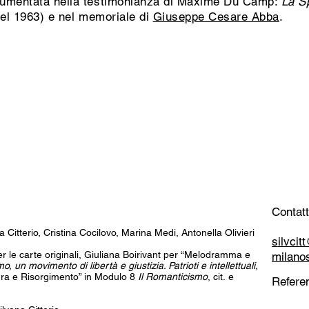
cumentata nella testimonianza di Maxime Du Camp:
La Sp
 nel 1963) e nel memoriale di
Giuseppe Cesare Abba
.
Contatt
a Citterio, Cristina Cocilovo, Marina Medi, Antonella Olivieri
silvci
 per le carte originali, Giuliana Boirivant per “Melodramma e
milano
o, un movimento di libertà e giustizia. Patrioti e intellettuali,
tura e Risorgimento” in Modulo 8
Il Romanticismo
, cit. e
Referen