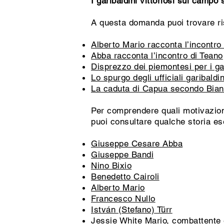
I garibaldini vittoriosi sul campo 
A questa domanda puoi trovare ri
Alberto Mario racconta l’incontro
Abba racconta l’incontro di Teano
Disprezzo dei piemontesi per i ga
Lo spurgo degli ufficiali garibaldin
La caduta di Capua secondo Bian
Per comprendere quali motivazioni
puoi consultare qualche storia es
Giuseppe Cesare Abba
Giuseppe Bandi
Nino Bixio
Benedetto Cairoli
Alberto Mario
Francesco Nullo
István (Stefano) Türr
Jessie White Mario, combattente e