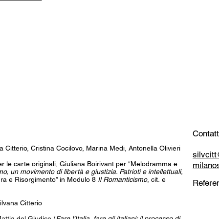
Contatt
a Citterio, Cristina Cocilovo, Marina Medi, Antonella Olivieri
silvci
 per le carte originali, Giuliana Boirivant per “Melodramma e
milano
o, un movimento di libertà e giustizia. Patrioti e intellettuali,
tura e Risorgimento” in Modulo 8
Il Romanticismo
, cit. e
Referen
lvana Citterio
attia del Giudice (
Fare l’Italia, fare gli italiani: il processo di