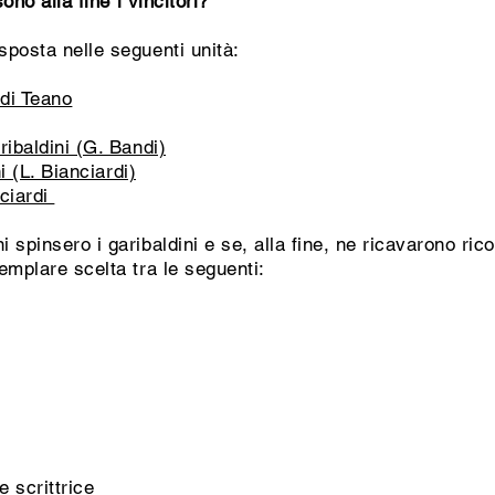
sono alla fine i vincitori?
sposta nelle seguenti unità:
 di Teano
ribaldini (G. Bandi)
i (L. Bianciardi)
ciardi
 spinsero i garibaldini e se, alla fine, ne ricavarono ric
emplare scelta tra le seguenti:
 scrittrice