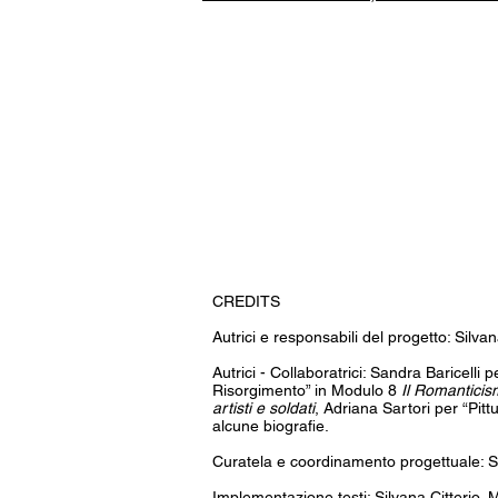
CREDITS
Autrici e responsabili del progetto: Silvan
Autrici - Collaboratrici: Sandra Baricelli
Risorgimento” in Modulo 8
Il Romanticism
artisti e soldati
, Adriana Sartori per “Pit
alcune biografie.
Curatela e coordinamento progettuale: Si
Implementazione testi: Silvana Citterio, M