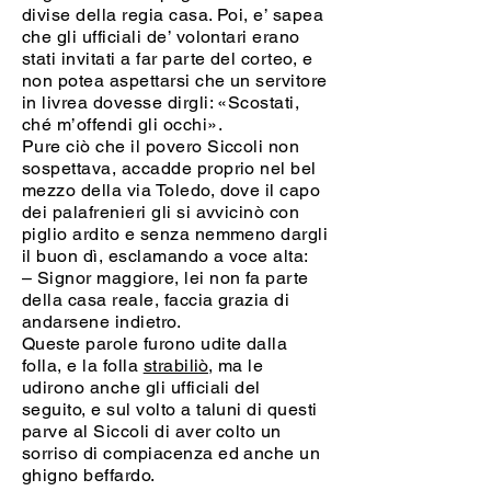
divise della regia casa. Poi, e’ sapea
che gli ufficiali de’ volontari erano
stati invitati a far parte del corteo, e
non potea aspettarsi che un servitore
in livrea dovesse dirgli: «Scostati,
ché m’offendi gli occhi».
Pure ciò che il povero Siccoli non
sospettava, accadde proprio nel bel
mezzo della via Toledo, dove il capo
dei palafrenieri gli si avvicinò con
piglio ardito e senza nemmeno dargli
il buon dì, esclamando a voce alta:
– Signor maggiore, lei non fa parte
della casa reale, faccia grazia di
andarsene indietro.
Queste parole furono udite dalla
folla, e la folla
strabiliò
, ma le
udirono anche gli ufficiali del
seguito, e sul volto a taluni di questi
parve al Siccoli di aver colto un
sorriso di compiacenza ed anche un
ghigno beffardo.