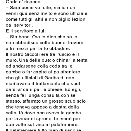
Onde e’ rispose:
– Sarà come voi dite, ma io non
venni qua senz’invito e sono ufficiale
come tutti gli altri e non piglio lezioni
dai servitori.
E il servitore a lui:
– Sta bene. Ora io dico che se lei
non obbedisce colle buone, troverò
altri mezzi per farlo obbedire.
Il nostro Siccoli era tra l’uscio e il
muro. Una delle due: o chinar la testa
ed andarsene colla coda tra le
gambe o far capire al palafreniere
che gli ufficiali di Garibaldi non
meritavano il trattamento che suol
darsi a’ cani per le chiese. Ed egli,
senza far lunga consulta con se
stesso, afferrato un grosso scudiscio
che teneva appeso a destra della
sella, là dove non aveva la gamba
per lavorar di sprone, lo menò per
due volte sul viso al palafreniere.
Il palafreniere tutto pien di sangue