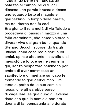
Tutto andò bene nell’andata da
palazzo al campo, né ci fu chi
dicesse una parola brusca o desse
uno sguardo torto al maggiore
garibaldino, in tempo della parata,
ma nel ritorno non fu così.
Era giunto il re a metà di via Toledo e
procedeva di passo in mezzo a una
folla sterminata, che parea volerselo
divorar vivo dal gran bene, quando
Stefano Siccoli, scorgendo tra gli
ufficiali della casa reale certi suoi
amici, spinse alquanto il cavallo e si
mescolò tra loro, e se ne venne in
giù, senza sospettare nemmeno per
ombra di aver commesso un
sacrilegio e di meritare sul capo le
tremende folgori dell’olimpo. Era
tanto superbo della sua camicia
rossa, che gli sarebbe parso
di
vagellare
, se qualcuno gli avesse
detto che quella camicia non era
degna di far compagnia alle dorate