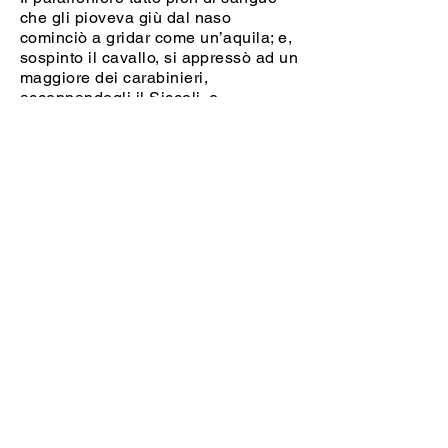
che gli pioveva giù dal naso
cominciò a gridar come un’aquila; e,
sospinto il cavallo, si appressò ad un
maggiore dei carabinieri,
accennandogli il Siccoli, e
invocando da lui giustizia e vendetta.
Ma il Siccoli, che ormai avea perduto
il lume degli occhi, e capiva bene
che per cavarsela con onore, era il
caso di dover giocare di tutti, salì col
cavallo sul marciapiede, e colla
mano sull’elsa della sciabola,
aspettò fieramente che alcuno gli si
avvicinasse per fargli violenza.
Per buona sorte, nessuno gli si fe’
dinanzi; però il re si volse, e, saputo
il caso, lo sbirciò con occhi adirati, e
lo stesso fecero Cialdini e
Lamarmora e quanti altri eran seco.
Il peccatore proseguì allora la sua
via, standosene sempre tra gli
ufficiali della casa reale, e quindi se