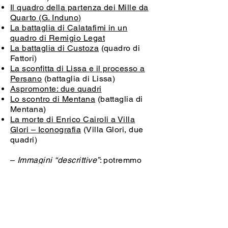
Il quadro della partenza dei Mille da
Quarto (G. Induno)
La battaglia di Calatafimi in un
quadro di Remigio Legat
La battaglia di Custoza
(quadro di
Fattori)
La sconfitta di Lissa e il processo a
Persano
(battaglia di Lissa)
Aspromonte: due quadri
Lo scontro di Mentana
(battaglia di
Mentana)
La morte di Enrico Cairoli a Villa
Glori – Iconografia
(Villa Glori, due
quadri)
–
Immagini “descrittive”
: potremmo
definirle “sociologiche”, possono
servire a ricostruire ruoli,
occupazioni, abbigliamento delle
persone, arredamento, ubicazione e
struttura delle case ecc.