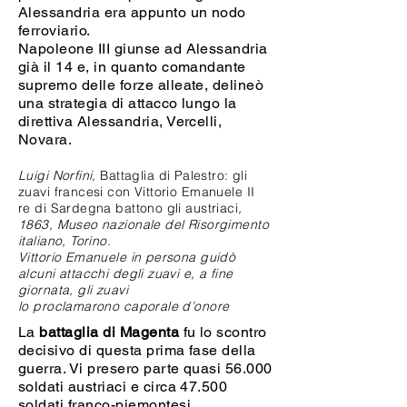
Alessandria era appunto un nodo
ferroviario.
Napoleone III giunse ad Alessandria
già il 14 e, in quanto comandante
supremo delle forze alleate, delineò
una strategia di attacco lungo la
direttiva Alessandria, Vercelli,
Novara.
Luigi Norfini,
Battaglia di Palestro: gli
zuavi francesi con Vittorio Emanuele II
re di Sardegna battono gli austriaci
,
1863, Museo nazionale del Risorgimento
italiano, Torino.
Vittorio Emanuele in persona guidò
alcuni attacchi degli zuavi e, a fine
giornata, gli zuavi
lo proclamarono caporale d’onore
La
battaglia di Magenta
fu lo scontro
decisivo di questa prima fase della
guerra. Vi presero parte quasi 56.000
soldati austriaci e circa 47.500
soldati franco-piemontesi.