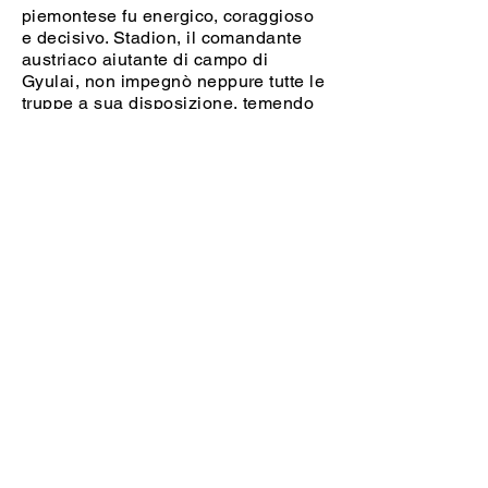
piemontese fu energico, coraggioso
e decisivo. Stadion, il comandante
austriaco aiutante di campo di
Gyulai, non impegnò neppure tutte le
truppe a sua disposizione, temendo
un attacco da più direzioni e, al
tramonto, ordinò il ripiegamento. La
battaglia causò molte perdite: oltre
1000 tra morti e feriti agli austriaci,
circa 600 ai francesi, e una
quarantina di caduti nella cavalleria
piemontese.
Le truppe franco-piemontesi dopo
pochi giorni cominciarono ad
attestarsi sul fiume Sesia in
direzione di Novara e Magenta:
questa era la direttrice principale
degli eserciti alleati, per attaccare gli
austriaci in territorio lombardo.
Divenne necessario, dal punto di
vista tattico, provocare uno scontro
più a sud per confondere le idee di