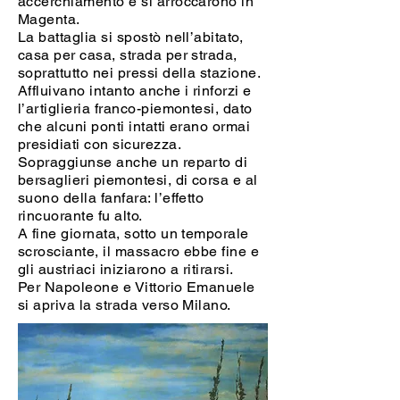
accerchiamento e si arroccarono in
Magenta.
La battaglia si spostò nell’abitato,
casa per casa, strada per strada,
soprattutto nei pressi della stazione.
Affluivano intanto anche i rinforzi e
l’artiglieria franco-piemontesi, dato
che alcuni ponti intatti erano ormai
presidiati con sicurezza.
Sopraggiunse anche un reparto di
bersaglieri piemontesi, di corsa e al
suono della fanfara: l’effetto
rincuorante fu alto.
A fine giornata, sotto un temporale
scrosciante, il massacro ebbe fine e
gli austriaci iniziarono a ritirarsi.
Per Napoleone e Vittorio Emanuele
si apriva la strada verso Milano.