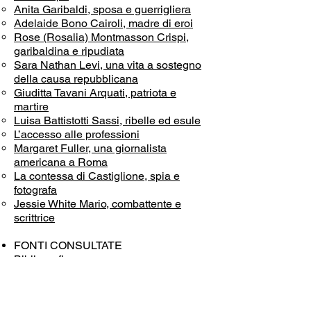
Anita Garibaldi, sposa e guerrigliera
Adelaide Bono Cairoli, madre di eroi
Rose (Rosalia) Montmasson Crispi,
garibaldina e ripudiata
Sara Nathan Levi, una vita a sostegno
della causa repubblicana
Giuditta Tavani Arquati, patriota e
martire
Luisa Battistotti Sassi, ribelle ed esule
L’accesso alle professioni
Margaret Fuller, una giornalista
americana a Roma
La contessa di Castiglione, spia e
fotografa
Jessie White Mario, combattente e
scrittrice
FONTI CONSULTATE
Bibliografia
Referenze delle immagini utilizzate nel
modulo