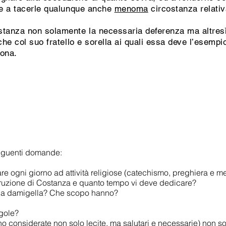
se a tacerle qualunque anche
menoma
circostanza relativ
tanza non solamente la necessaria deferenza ma altresì
he col suo fratello e sorella ai quali essa deve l’esempi
sona.
seguenti domande:
 ogni giorno ad attività religiose (catechismo, preghiera e m
istruzione di Costanza e quanto tempo vi deve dedicare?
 una damigella? Che scopo hanno?
egole?
o considerate non solo lecite, ma salutari e necessarie) non 