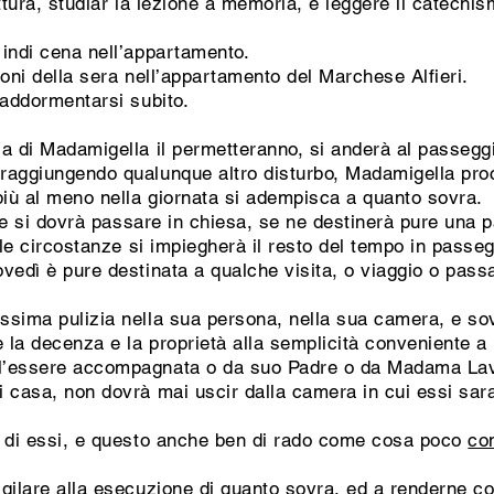
ttura, studiar la lezione a memoria, e leggere il catechis
 indi cena nell’appartamento.
ioni della sera nell’appartamento del Marchese Alfieri.
 addormentarsi subito.
a di Madamigella il permetteranno, si anderà al passeggi
raggiungendo qualunque altro disturbo, Madamigella proc
più al meno nella giornata si adempisca a quanto sovra.
che si dovrà passare in chiesa, se ne destinerà pure una pa
 le circostanze si impiegherà il resto del tempo in passegg
vedì è pure destinata a qualche visita, o viaggio o passa
sima pulizia nella sua persona, nella sua camera, e sovr
e la decenza e la proprietà alla semplicità conveniente a
l’essere accompagnata o da suo Padre o da Madama Lavia
i casa, non dovrà mai uscir dalla camera in cui essi sa
a di essi, e questo anche ben di rado come cosa poco
co
gilare alla esecuzione di quanto sovra, ed a renderne co