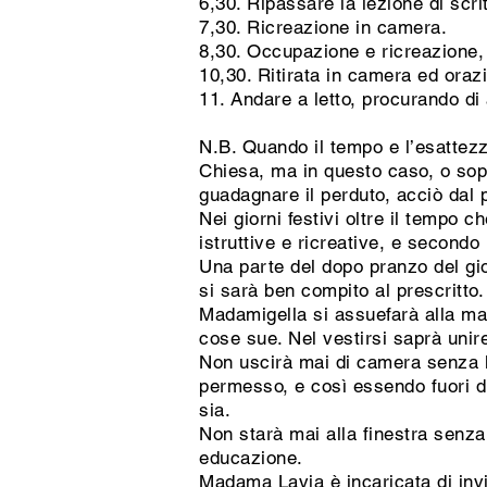
6,30. Ripassare la lezione di scri
7,30. Ricreazione in camera.
8,30. Occupazione e ricreazione,
10,30. Ritirata in camera ed oraz
11. Andare a letto, procurando di
N.B. Quando il tempo e l’esattezz
Chiesa, ma in questo caso, o sop
guadagnare il perduto, acciò dal 
Nei giorni festivi oltre il tempo 
istruttive e ricreative, e secondo
Una parte del dopo pranzo del gio
si sarà ben compito al prescritto.
Madamigella si assuefarà alla mas
cose sue. Nel vestirsi saprà unir
Non uscirà mai di camera senza 
permesso, e così essendo fuori d
sia.
Non starà mai alla finestra senz
educazione.
Madama Lavia è incaricata di invi