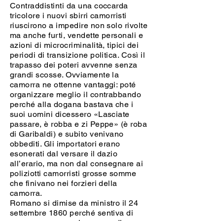
Contraddistinti da una coccarda
tricolore i nuovi sbirri camorristi
riuscirono a impedire non solo rivolte
ma anche furti, vendette personali e
azioni di microcriminalità, tipici dei
periodi di transizione politica. Così il
trapasso dei poteri avvenne senza
grandi scosse. Ovviamente la
camorra ne ottenne vantaggi: poté
organizzare meglio il contrabbando
perché alla dogana bastava che i
suoi uomini dicessero «Lasciate
passare, è robba e zi Peppe» (è roba
di Garibaldi) e subito venivano
obbediti. Gli importatori erano
esonerati dal versare il dazio
all’erario, ma non dal consegnare ai
poliziotti camorristi grosse somme
che finivano nei forzieri della
camorra.
Romano si dimise da ministro il 24
settembre 1860 perché sentiva di