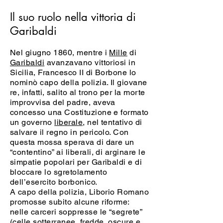
Il suo ruolo nella vittoria di
Garibaldi
Nel giugno 1860, mentre i
Mille
di
Garibaldi
avanzavano vittoriosi in
Sicilia, Francesco II di Borbone lo
nominò capo della polizia. Il giovane
re, infatti, salito al trono per la morte
improvvisa del padre, aveva
concesso una Costituzione e formato
un governo
liberale
, nel tentativo di
salvare il regno in pericolo. Con
questa mossa sperava di dare un
“contentino” ai liberali, di arginare le
simpatie popolari per Garibaldi e di
bloccare lo sgretolamento
dell’esercito borbonico.
A capo della polizia, Liborio Romano
promosse subito alcune riforme:
nelle carceri soppresse le “segrete”
(celle sotterranee, fredde, oscure e