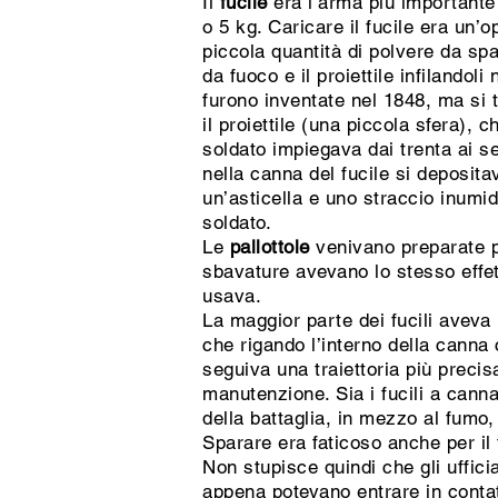
Il
fucile
era l’arma più importante
o 5 kg. Caricare il fucile era un
piccola quantità di polvere da spar
da fuoco e il proiettile infilando
furono inventate nel 1848, ma si t
il proiettile (una piccola sfera)
soldato impiegava dai trenta ai s
nella canna del fucile si deposita
un’asticella e uno straccio inumid
soldato.
Le
pallottole
venivano preparate pr
sbavature avevano lo stesso effet
usava.
La maggior parte dei fucili aveva
che rigando l’interno della canna
seguiva una traiettoria più preci
manutenzione. Sia i fucili a canna
della battaglia, in mezzo al fumo,
Sparare era faticoso anche per il 
Non stupisce quindi che gli uffici
appena potevano entrare in conta