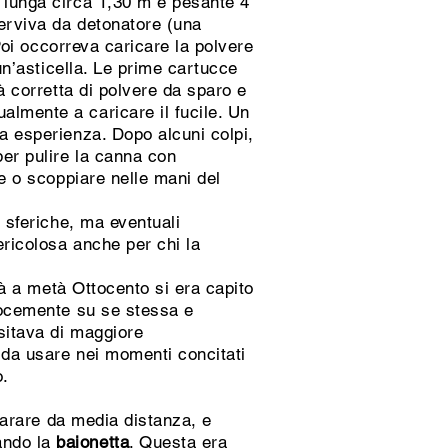
 lunga circa 1,30 m e pesante 4
serviva da detonatore (una
 Poi occorreva caricare la polvere
 un’asticella. Le prime cartucce
tà corretta di polvere da sparo e
almente a caricare il fucile. Un
ua esperienza. Dopo alcuni colpi,
per pulire la canna con
re o scoppiare nelle mani del
 sferiche, ma eventuali
ericolosa anche per chi la
ià a metà Ottocento si era capito
elocemente su se stessa e
sitava di maggiore
i da usare nei momenti concitati
o.
sparare da media distanza, e
ando la
baionetta
. Questa era