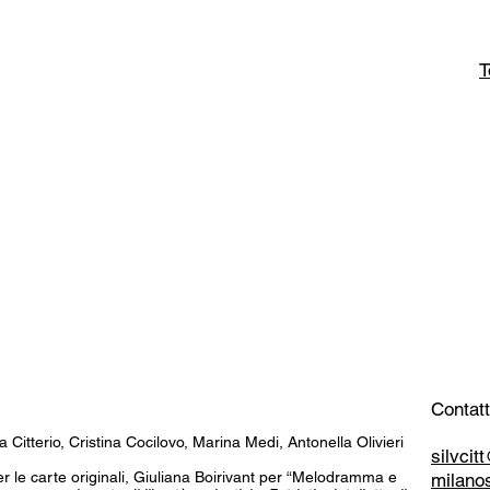
T
Contatt
a Citterio, Cristina Cocilovo, Marina Medi, Antonella Olivieri
silvci
 per le carte originali, Giuliana Boirivant per “Melodramma e
milano