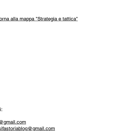
orna alla mappa "Strategia e tattica"
i:
tt@gmail.com
sifastoriablog@gmail.com