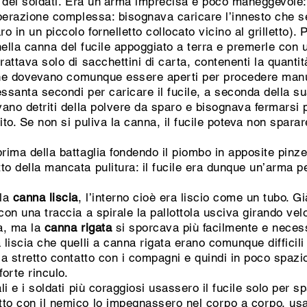
 dei soldati. Era un’arma imprecisa e poco maneggevole:
’operazione complessa: bisognava caricare l’innesto che 
o in un piccolo fornelletto collocato vicino al grilletto).
li nella canna del fucile appoggiato a terra e premerle con
rattava solo di sacchettini di carta, contenenti la quanti
, che dovevano comunque essere aperti per procedere manu
essanta secondi per caricare il fucile, a seconda della s
vano detriti della polvere da sparo e bisognava fermarsi 
ito. Se non si puliva la canna, il fucile poteva non spara
ima della battaglia fondendo il piombo in apposite pinze
to della mancata pulitura: il fucile era dunque un’arma p
 la
canna liscia
, l’interno cioè era liscio come un tubo. G
 con una traccia a spirale la pallottola usciva girando v
sa, ma la
canna rigata
si sporcava più facilmente e neces
 liscia che quelli a canna rigata erano comunque difficil
 a stretto contatto con i compagni e quindi in poco spazi
forte rinculo.
ali e i soldati più coraggiosi usassero il fucile solo per 
tto con il nemico lo impegnassero nel corpo a corpo, us