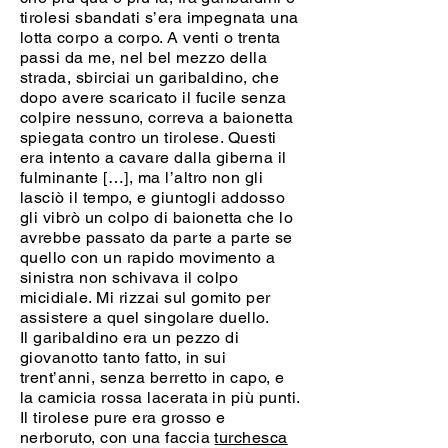
tirolesi sbandati s’era impegnata una
lotta corpo a corpo. A venti o trenta
passi da me, nel bel mezzo della
strada, sbirciai un garibaldino, che
dopo avere scaricato il fucile senza
colpire nessuno, correva a baionetta
spiegata contro un tirolese. Questi
era intento a cavare dalla giberna il
fulminante […], ma l’altro non gli
lasciò il tempo, e giuntogli addosso
gli vibrò un colpo di baionetta che lo
avrebbe passato da parte a parte se
quello con un rapido movimento a
sinistra non schivava il colpo
micidiale. Mi rizzai sul gomito per
assistere a quel singolare duello.
Il garibaldino era un pezzo di
giovanotto tanto fatto, in sui
trent’anni, senza berretto in capo, e
la camicia rossa lacerata in più punti.
Il tirolese pure era grosso e
nerboruto, con una faccia
turchesca