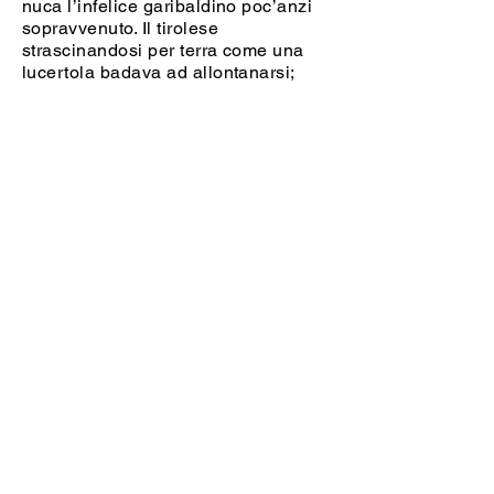
nuca l’infelice garibaldino poc’anzi
sopravvenuto. Il tirolese
strascinandosi per terra come una
lucertola badava ad allontanarsi;
allora anch’io piglio la mira, il primo
ferito fa lo stesso e partono insieme
due colpi. Questa volta io o lui
tirammo giusto, perché l’ostinato
tedesco cadde giù per davvero con
la testa letteralmente fracassata.
Da Checchi E.,
Memorie di un
garibaldino
, XXXI, Milano 1888, in:
Trombatore G. (a cura di),
Scrittori
garibaldini
, Riccardo Ricciardi
editore, Napoli-Milano 1953, tomo
secondo; Giulio Einaudi editore,
Torino 1979.