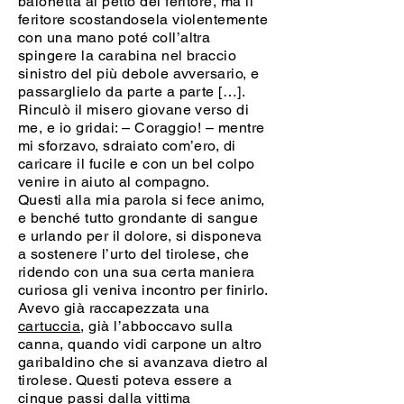
baionetta al petto del feritore, ma il
feritore scostandosela violentemente
con una mano poté coll’altra
spingere la carabina nel braccio
sinistro del più debole avversario, e
passarglielo da parte a parte […].
Rinculò il misero giovane verso di
me, e io gridai: – Coraggio! – mentre
mi sforzavo, sdraiato com’ero, di
caricare il fucile e con un bel colpo
venire in aiuto al compagno.
Questi alla mia parola si fece animo,
e benché tutto grondante di sangue
e urlando per il dolore, si disponeva
a sostenere l’urto del tirolese, che
ridendo con una sua certa maniera
curiosa gli veniva incontro per finirlo.
Avevo già raccapezzata una
cartuccia
, già l’abboccavo sulla
canna, quando vidi carpone un altro
garibaldino che si avanzava dietro al
tirolese. Questi poteva essere a
cinque passi dalla vittima