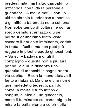
predestinata, ma l’altro garibaldino
rizzandosi con tutta la persona e
gridando: – A me! A me! –, con un
ultimo slancio fu addosso al nemico
e gl’infilò la baionetta nella schiena.
Non ebbe tempo di voltarsi, e con un
sordo gemito stramazzò giù per
morto. Il garibaldino ferito, visto
cessare il pericolo imminente, caricò
in fretta il fucile, ma non poté più
reggere in piedi e cadde ginocchioni.
– Su su! – badava a dirgli il
compagno – questa non è più aria
per noi: c’è là in distanza una
quantità di tedeschi: bisogna andar
via subito. – E con la mano aiutava il
ferito a rialzarsi. Ma che è che non è,
quel maledetto tedesco, pallido
come la morte e tutto intriso di
sangue, si alza su un ginocchio,
mette il fulminante sul cane, piglia la
mira e la palla viene a colpir nella