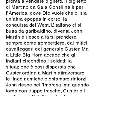
pronta a vendere biglietti. Il biglietto
di Martino da Sala Consilina è per
l’America, dove Dio vuole che ci sia
un’altra epopea in corso, la
conquista del West. L’italiano ci si
butta da garibaldino, diventa John
Martin e riesce a farsi prendere,
sempre come trombettiere, dai mitici
cavalleggeri del generale Custer. Ma
a Little Big Horn accade che gli
indiani circondino i soldati; la
situazione è così disperata che
Custer ordina a Martin attraversare
le linee nemiche e chiamare rinforzi.
John riesce nell’impresa, ma quando
torna con truppe fresche, Custer e i
suoi sono già tutti morti e l’ex
ragazzino trombettiere di Garibaldi,
Giovan vincitore di Bezzecca,
diventa l’unico superstite del Settimo
Cavalleggeri in quella storica
battaglia. «John Martin, John Martin /
sei diventato americano / ma un po’