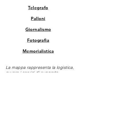
Telegrafo
Palloni
Giornalismo
Fotografia
Memorialistica
La mappa rappresenta la logistica,
ovvero i servizi di supporto
indispensabili per la gestione delle forze
armate.