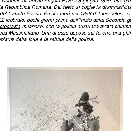
o Dandolo all’amico Angelo Fava il 5 giugno 1849, due gior
lla
Repubblica
Romana. Dal testo si coglie la drammaticit
del fratello Enrico, Emilio morì nel 1859 di tubercolosi, c
22 febbraio, pochi giorni prima dell’inizio della
Seconda gu
istocrazia
milanese, che la polizia austriaca aveva chiamat
iduca Massimiliano. Una di esse depose sul feretro una gh
plausi della folla e la rabbia della polizia.