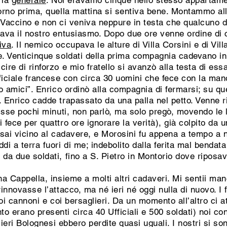
é la
generale
. Noi eravamo cinque nello stesso appartamen
iorno prima, quella mattina si sentiva bene. Montammo al
accino e non ci veniva neppure in testa che qualcuno d
iava il nostro entusiasmo. Dopo due ore venne ordine di 
iva
. Il nemico occupava le alture di Villa Corsini e di Vill
e. Venticinque soldati della prima compagnia cadevano in 
ire di rinforzo e mio fratello si avanzò alla testa di ess
ufficiale francese con circa 30 uomini che fece con la m
mo amici”. Enrico ordinò alla compagnia di fermarsi; su que
. Enrico cadde trapassato da una palla nel petto. Venne r
Visse pochi minuti, non parlò, ma solo pregò, movendo le 
 fece per quattro ore ignorare la verità), già colpito da u
assai vicino al cadavere, e Morosini fu appena a tempo 
di a terra fuori di me; indebolito dalla ferita mal bendata
da due soldati, fino a S. Pietro in Montorio dove riposava 
na Cappella, insieme a molti altri cadaveri. Mi sentii man
rinnovasse l’attacco, ma né ieri né oggi nulla di nuovo. I 
 coi cannoni e coi bersaglieri. Da un momento all’altro ci
 erano presenti circa 40 Ufficiali e 500 soldati) noi con
glieri Bolognesi ebbero perdite quasi uguali. I nostri si son