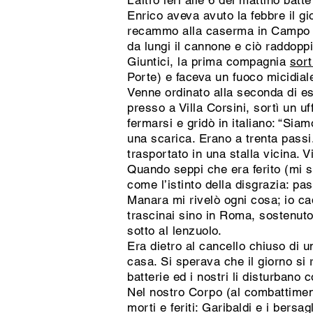
L’altro ieri alle 6 del mattino batt
Enrico aveva avuto la febbre il g
recammo alla caserma in Campo V
da lungi il cannone e ciò raddopp
Giuntici, la prima compagnia
sort
Porte) e faceva un fuoco micidial
Venne ordinato alla seconda di esc
presso a Villa Corsini, sortì un 
fermarsi e gridò in italiano: “Sia
una scarica. Erano a trenta passi
trasportato in una stalla vicina. 
Quando seppi che era ferito (mi si
come l’istinto della disgrazia: p
Manara mi rivelò ogni cosa; io cad
trascinai sino in Roma, sostenuto 
sotto al lenzuolo.
Era dietro al cancello chiuso di u
casa. Si sperava che il giorno si 
batterie ed i nostri li disturbano
Nel nostro Corpo (al combattimento
morti e feriti: Garibaldi e i bersa