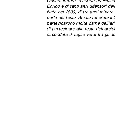
Questa lettera fu scritta da Emili
Enrico e di tanti altri difensori de
Nato nel 1830, di tre anni minore 
parla nel testo. Al suo funerale il 
parteciparono molte dame dell’
ar
di partecipare alle feste dell’arc
circondate di foglie verdi tra gli ap