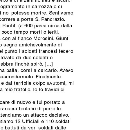
to e ci alzammo lieti e sicuri.
legramente in carrozza e ci
i noi potesse morire. Sentivamo
correre a porta S. Pancrazio.
a Panfili (a 600 passi circa dalla
poco tempo morti o feriti.
a con al fianco Morosini. Giunti
ano segno amichevolmente di
l punto i soldati francesi fecero
ilevato da due soldati e
labbra finché spirò. […]
na palla, corsi a cercarlo. Avevo
a nascondermelo. Finalmente
 e dal terribile colpo avutomi, mi
mio fratello. Io lo travidi di
care di nuovo e fui portato a
francesi tentano di porre le
 attendiamo un attacco decisivo.
tiamo 12 Ufficiali e 110 soldati
o battuti da veri soldati dalle