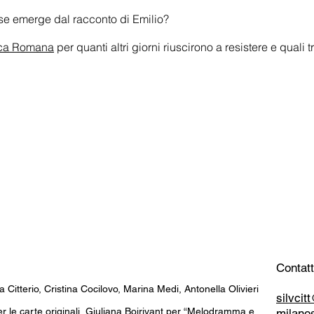
cese emerge dal racconto di Emilio?
ica Romana
per quanti altri giorni riuscirono a resistere e quali t
Contatt
a Citterio, Cristina Cocilovo, Marina Medi, Antonella Olivieri
silvci
 per le carte originali, Giuliana Boirivant per “Melodramma e
milano