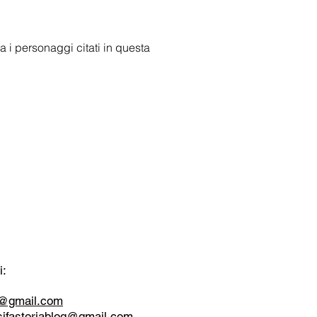
ra i personaggi citati in questa
i:
tt@gmail.com
sifastoriablog@gmail.com