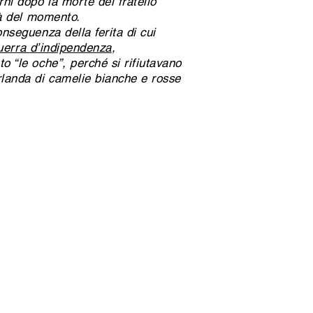
ni dopo la morte del fratello
à del momento.
onseguenza della ferita di cui
erra d’indipendenza
,
o “le oche”, perché si rifiutavano
irlanda di camelie bianche e rosse