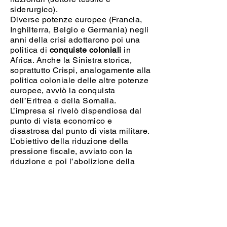
siderurgico).
Diverse potenze europee (Francia,
Inghilterra, Belgio e Germania) negli
anni della crisi adottarono poi una
politica di
conquiste coloniali
in
Africa. Anche la Sinistra storica,
soprattutto Crispi, analogamente alla
politica coloniale delle altre potenze
europee, avviò la conquista
dell’Eritrea e della Somalia.
L’impresa si rivelò dispendiosa dal
punto di vista economico e
disastrosa dal punto di vista militare.
L’obiettivo della riduzione della
pressione fiscale, avviato con la
riduzione e poi l’abolizione della
tassa sul macinato, diventò via via
sempre più impraticabile, anzi, la
pressione fiscale aumentò e
aumentarono anche i disordini e gli
scioperi contro il carovita. Crispi
adottò misure di repressione molto