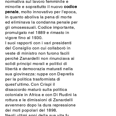
normativa sul lavoro femminile e
minorile e soprattutto il nuovo
codice
penale
, molto innovativo per l'epoca,
in quanto aboliva la pena di morte
ed eliminava la condanna penale per
gli omosessuali. Codice importante,
promulgato nel 1889 e rimasto in
vigore fino al 1930.
I suoi rapporti con i vari presidenti
del Consiglio con cui collaborò in
veste di ministro non furono facili
perché Zanardelli non rinunciava ai
solidi principi morali e politici di
libertà e democrazia maturati nella
sua giovinezza: ruppe con Depretis
per la politica trasformista di
quest’ultimo. Con Crispi il
disaccordo maturò sulla politica
coloniale in Africa e con Di Rudinì la
rottura e le dimissioni di Zanardelli
avvennero dopo la dura repressione
dei moti popolari del 1898.
Negli ultimi anni della sua vita fu