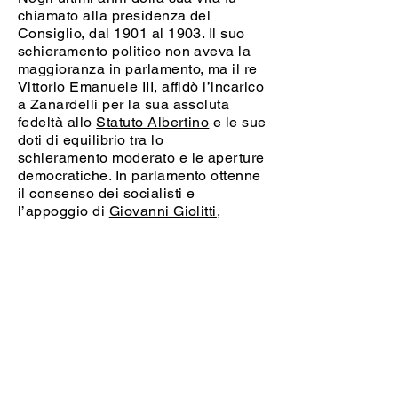
chiamato alla presidenza del
Consiglio, dal 1901 al 1903. Il suo
schieramento politico non aveva la
maggioranza in parlamento, ma il re
Vittorio Emanuele III, affidò l’incarico
a Zanardelli per la sua assoluta
fedeltà allo
Statuto Albertino
e le sue
doti di equilibrio tra lo
schieramento moderato e le aperture
democratiche. In parlamento ottenne
il consenso dei socialisti e
l’appoggio di
Giovanni Giolitti
,
politico allora in ascesa, che
divenne uno dei ministri del suo
governo.
Zanardelli era comunque un uomo
anziano e per le precarie condizioni
di salute non riuscì a portare a
termine le grandi opere che
progettava. Durante il suo governo
tuttavia avvenne la militarizzazione
dei ferrovieri in modo che il governo