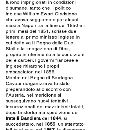
furono imprigionati in condizioni
disumane, tanto che il politico
inglese William Ewart Gladstone,
che aveva soggiornato per alcuni
mesi a Napoli tra la fine del 1850 e i
primi mesi del 1851, scrisse due
lettere al primo ministro inglese in
cui definiva il Regno delle Due
Sicilie la «negazione di Dio»,
proprio in riferimento alle condizioni
delle carceri. I governi francese e
inglese ritirarono i propri
ambasciatori nel 1856.
Mentre nel Regno di Sardegna
Cavour riorganizzava lo stato
preparandolo allo scontro con
l’Austria, nel meridione si
susseguivano nuovi tentativi
insurrezionali dei mazziniani: infatti,
dopo la sfortunata spedizione dei
fratelli Bandiera
del
1844
, si
succedettero, nel
1856
, un attentato
fallito al re e, nel
1857
, la disastrosa