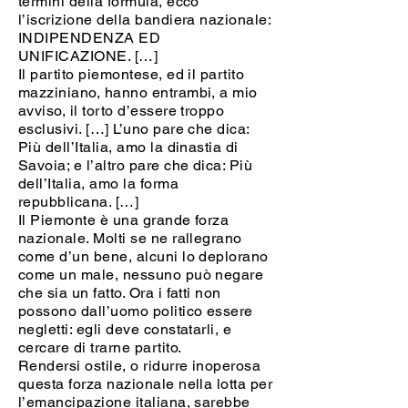
termini della formula, ecco
l’iscrizione della bandiera nazionale:
INDIPENDENZA ED
UNIFICAZIONE. […]
Il partito piemontese, ed il partito
mazziniano, hanno entrambi, a mio
avviso, il torto d’essere troppo
esclusivi. […] L’uno pare che dica:
Più dell’Italia, amo la dinastia di
Savoia; e l’altro pare che dica: Più
dell’Italia, amo la forma
repubblicana. […]
Il Piemonte è una grande forza
nazionale. Molti se ne rallegrano
come d’un bene, alcuni lo deplorano
come un male, nessuno può negare
che sia un fatto. Ora i fatti non
possono dall’uomo politico essere
negletti: egli deve constatarli, e
cercare di trarne partito.
Rendersi ostile, o ridurre inoperosa
questa forza nazionale nella lotta per
l’emancipazione italiana, sarebbe