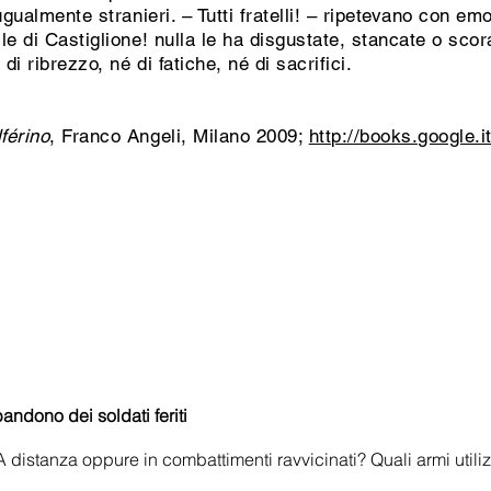
ugualmente stranieri. – Tutti fratelli! – ripetevano con 
le di Castiglione! nulla le ha disgustate, stancate o scor
i ribrezzo, né di fatiche, né di sacrifici.
férino
, Franco Angeli, Milano 2009;
http://books.google.i
andono dei soldati feriti
 A distanza oppure in combattimenti ravvicinati? Quali armi ut