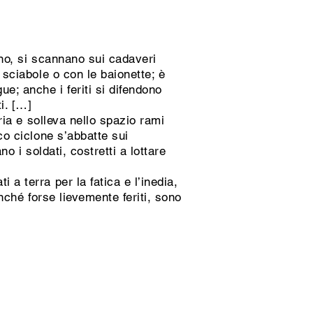
ano, si scannano sui cadaveri
 sciabole o con le baionette; è
e; anche i feriti si difendono
ti. […]
uria e solleva nello spazio rami
co ciclone s’abbatte sui
o i soldati, costretti a lottare
 a terra per la fatica e l’inedia,
enché forse lievemente feriti, sono