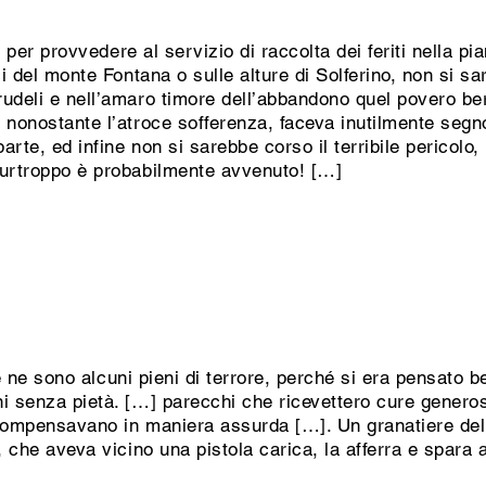
ti per provvedere al servizio di raccolta dei feriti nella pi
i del monte Fontana o sulle alture di Solferino, non si sa
udeli e nell’amaro timore dell’abbandono quel povero bers
 nonostante l’atroce sofferenza, faceva inutilmente segn
arte, ed infine non si sarebbe corso il terribile pericolo,
purtroppo è probabilmente avvenuto! […]
 ve ne sono alcuni pieni di terrore, perché si era pensato 
i senza pietà. […] parecchi che ricevettero cure generose
ricompensavano in maniera assurda […]. Un granatiere del
, che aveva vicino una pistola carica, la afferra e spara