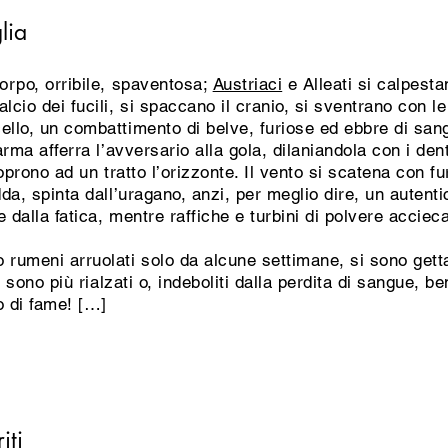
lia
corpo, orribile, spaventosa;
Austriaci
e Alleati si calpest
lcio dei fucili, si spaccano il cranio, si sventrano con le
llo, un combattimento di belve, furiose ed ebbre di sangu
arma afferra l’avversario alla gola, dilaniandola con i den
coprono ad un tratto l’orizzonte. Il vento si scatena con f
dda, spinta dall’uragano, anzi, per meglio dire, un autenti
e dalla fatica, mentre raffiche e turbini di polvere acciecan
rumeni arruolati solo da alcune settimane, si sono gettati
si sono più rialzati o, indeboliti dalla perdita di sangue, b
o di fame! […]
iti