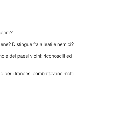
autore?
ene? Distingue fra alleati e nemici?
no e dei paesi vicini: riconoscili ed
he per i francesi combattevano molti