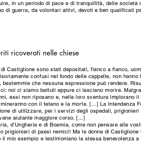
ire, in un periodo di pace e di tranquillità, delle società
mpo di guerra, da volontari attivi, devoti e ben qualificati
riti ricoverati nelle chiese
i Castiglione sono stati depositati, fianco a fianco, uom
isoriamente confusi nel fondo delle cappelle, non hanno l
 bestemmie che nessuna espressione può rendere. Risuon
ici: noi ci siamo battuti eppure ci lasciano morire. Malgr
ni, essi non riposano e, nella loro sventura implorano il
ermineranno con il tetano e la morte. […] La Intendenza F
ne di utilizzare, per i servizi degli ospedali, prigionieri
vane aiutante maggiore corso. […]
ria, d’Ungheria e di Boemia, come non pensare alle vos
sono prigionieri di paesi nemici! Ma le donne di Castiglion
o il mio esempio e testimoniano la stessa benevolenza a t