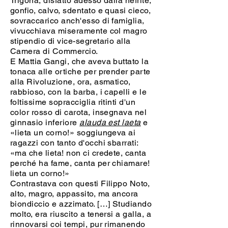
Trigòna, disfatto adesso dalla nefrite,
gonfio, calvo, sdentato e quasi cieco,
sovraccarico anch'esso di famiglia,
vivucchiava miseramente col magro
stipendio di vice-segretario alla
Camera di Commercio.
E Mattia Gangi, che aveva buttato la
tonaca alle ortiche per prender parte
alla Rivoluzione, ora, asmatico,
rabbioso, con la barba, i capelli e le
foltissime sopracciglia ritinti d'un
color rosso di carota, insegnava nel
ginnasio inferiore
alauda est laeta
e
«lieta un corno!» soggiungeva ai
ragazzi con tanto d'occhi sbarrati:
«ma che lieta! non ci credete, canta
perché ha fame, canta per chiamare!
lieta un corno!»
Contrastava con questi Filippo Noto,
alto, magro, appassito, ma ancora
biondiccio e azzimato. […] Studiando
molto, era riuscito a tenersi a galla, a
rinnovarsi coi tempi, pur rimanendo