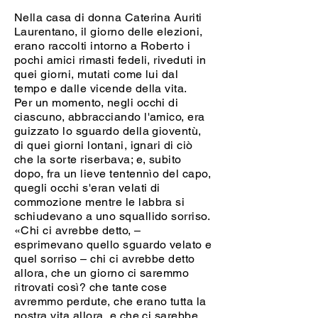
Nella casa di donna Caterina Auriti
Laurentano, il giorno delle elezioni,
erano raccolti intorno a Roberto i
pochi amici rimasti fedeli, riveduti in
quei giorni, mutati come lui dal
tempo e dalle vicende della vita.
Per un momento, negli occhi di
ciascuno, abbracciando l'amico, era
guizzato lo sguardo della gioventù,
di quei giorni lontani, ignari di ciò
che la sorte riserbava; e, subito
dopo, fra un lieve tentennìo del capo,
quegli occhi s'eran velati di
commozione mentre le labbra si
schiudevano a uno squallido sorriso.
«Chi ci avrebbe detto, –
esprimevano quello sguardo velato e
quel sorriso – chi ci avrebbe detto
allora, che un giorno ci saremmo
ritrovati così? che tante cose
avremmo perdute, che erano tutta la
nostra vita allora, e che ci sarebbe