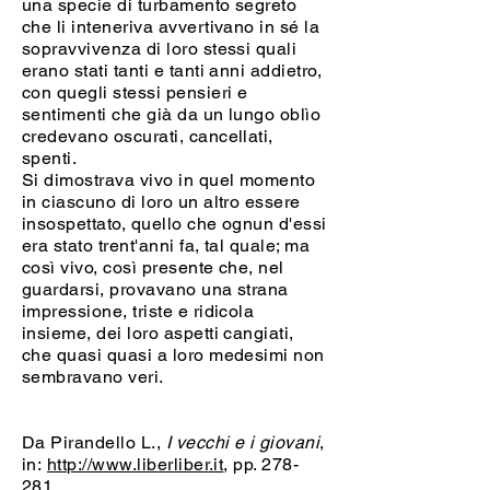
una specie di turbamento segreto
che li inteneriva avvertivano in sé la
sopravvivenza di loro stessi quali
erano stati tanti e tanti anni addietro,
con quegli stessi pensieri e
sentimenti che già da un lungo oblìo
credevano oscurati, cancellati,
spenti.
Si dimostrava vivo in quel momento
in ciascuno di loro un altro essere
insospettato, quello che ognun d'essi
era stato trent'anni fa, tal quale; ma
così vivo, così presente che, nel
guardarsi, provavano una strana
impressione, triste e ridicola
insieme, dei loro aspetti cangiati,
che quasi quasi a loro medesimi non
sembravano veri.
Da Pirandello L.,
I vecchi e i giovani
,
in:
http://www.liberliber.it
, pp. 278-
281.