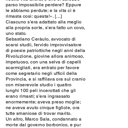
parso impossibile perdere? Eppure
le abbiamo perdute; e la vita ci è
rimasta così: questa!». […]
Ciascuno s'era adattato alla meglio
alla propria sorte, s'era fatto un covo,
uno stato.
Sebastiano Ceràulo, avvocato di
scarsi studii, fervido improvvisatore
di poesie patriottiche negli anni della
Rivoluzione, giovine allora animoso,
impetuoso, con una selva di capelli
scarmigliati, era entrato per favore
come segretario negli ufficii della
Provincia, e si raffilava ora sul cranio
con miserevole studio i quattro
lunghi 100 peli incerottati che gli
erano rimasti; s'era ingrassato
enormemente; aveva preso moglie;
ne aveva avuto cinque figliole, ora
tutte smaniose di trovar marito.
Un altro, Marco Sala, condannato a
morte dal governo borbonico, e pur