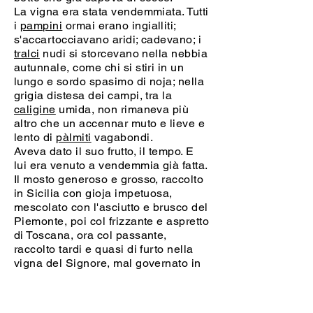
La vigna era stata vendemmiata. Tutti
i
pampini
ormai erano ingialliti;
s'accartocciavano aridi; cadevano; i
tralci
nudi si storcevano nella nebbia
autunnale, come chi si stiri in un
lungo e sordo spasimo di noja; nella
grigia distesa dei campi, tra la
caligine
umida, non rimaneva più
altro che un accennar muto e lieve e
lento di
pàlmiti
vagabondi.
Aveva dato il suo frutto, il tempo. E
lui era venuto a vendemmia già fatta.
Il mosto generoso e grosso, raccolto
in Sicilia con gioja impetuosa,
mescolato con l'asciutto e brusco del
Piemonte, poi col frizzante e aspretto
di Toscana, ora col passante,
raccolto tardi e quasi di furto nella
vigna del Signore, mal governato in
tre tini e nelle botti, mal conciato ora
con tiglio or con
allume
, s'era
irrimediabilmente inacidito.