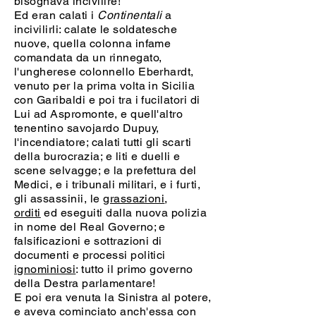
bisognava incivilire!
Ed eran calati i
Continentali
a
incivilirli: calate le soldatesche
nuove, quella colonna infame
comandata da un rinnegato,
l'ungherese colonnello Eberhardt,
venuto per la prima volta in Sicilia
con Garibaldi e poi tra i fucilatori di
Lui ad Aspromonte, e quell'altro
tenentino savojardo Dupuy,
l'incendiatore; calati tutti gli scarti
della burocrazia; e liti e duelli e
scene selvagge; e la prefettura del
Medici, e i tribunali militari, e i furti,
gli assassinii, le
grassazioni
,
orditi
ed eseguiti dalla nuova polizia
in nome del Real Governo; e
falsificazioni e sottrazioni di
documenti e processi politici
ignominiosi
: tutto il primo governo
della Destra parlamentare!
E poi era venuta la Sinistra al potere,
e aveva cominciato anch'essa con