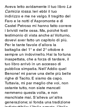
Aveva letto avidamente il tuo libro
La
Camicia rossa
. Ieri ebbi il tuo
indirizzo e me ne valgo. Il tragitto del
Faro e le notti d’Aspromonte e di
Castel Petroso mi hanno fatto correre
i brividi nelle ossa. Ma, poiché fosti
testimonio di vista anche al Volturno,
dovevi aver fatto un capitolo di più.
Per le tante favole d’allora la
battaglia del 1° e del 2° ottobre è
sempre un indovinello. Hai la fortuna
inaspettata, che a forza di tardare, il
tuo libro arrivò in un accesso di
pubblica simpatia. Nell’Addio quel
Benone! mi parve una delle più belle
righe di Tacito. E siamo da capo.
Tuttavia, mi par meglio che voi, non
ostante tutto, non siate mancati
nemmeno questa volta, e non
manchiate mai. S’alleva un’altra
generazione; si fonda una tradizione
indistruttibile: L’Italia armata, l’Italia