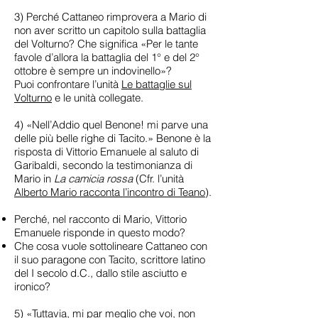
3) Perché Cattaneo rimprovera a Mario di
non aver scritto un capitolo sulla battaglia
del Volturno? Che significa «Per le tante
favole d’allora la battaglia del 1° e del 2°
ottobre è sempre un indovinello»?
Puoi confrontare l’unità
Le battaglie sul
Volturno
e le unità collegate.
4) «Nell’Addio quel Benone! mi parve una
delle più belle righe di Tacito.» Benone è la
risposta di Vittorio Emanuele al saluto di
Garibaldi, secondo la testimonianza di
Mario in
La camicia rossa
(Cfr. l’unità
Alberto Mario racconta l’incontro di Teano
).
Perché, nel racconto di Mario, Vittorio
Emanuele risponde in questo modo?
Che cosa vuole sottolineare Cattaneo con
il suo paragone con Tacito, scrittore latino
del I secolo d.C., dallo stile asciutto e
ironico?
5) «Tuttavia, mi par meglio che voi, non