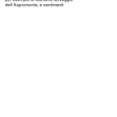
dell’Aspromonte, e sentimenti
romantici, come nella storia d’amore
sbocciata a Campobasso tra il
capitano Zasio e la giovane Silvia. Il
linguaggio è ricercato, ricco di
citazioni di Dante, Ariosto, Leopardi
e di riferimenti alla mitologia
classica.
CREDITS
Autrici e responsabili del progetto:
Silvana Citterio, Cristina Cocilovo,