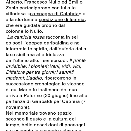
Alberto,
Francesco Nullo
ed Emilio
Zasio parteciparono con lui alla
vittoriosa «
campagna di Calabria
» e
alla sfortunata
spedizione di Isernia
,
che era guidata proprio dal
colonnello Nullo.
La camicia rossa
racconta in sei
episodi l’epopea garibaldina e ne
interpreta lo spirito, dall’euforia della
fase siciliana alla tristezza
dell’ultimo atto. I sei episodi:
Il ponte
invisibile; I pionieri; Veni, vidi, vici;
Dittatore per tre giorni; I sanniti
moderni; L’addio
, ripercorrono in
successione cronologica le vicende
di cui Mario fu testimone dal suo
arrivo a Palermo (20 giugno) fino alla
partenza di Garibaldi per Caprera (7
novembre).
Nel memoriale trovano spazio,
secondo il gusto e la cultura del
tempo, belle descrizioni di paesaggi,
per esempio lo scenario selvaggio