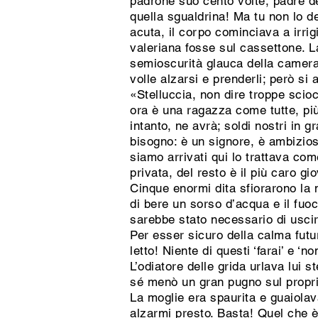
padrone suo cento volte, padre de
quella sgualdrina! Ma tu non lo de
acuta, il corpo cominciava a irrig
valeriana fosse sul cassettone. La
semioscurità glauca della camera
volle alzarsi e prenderli; però si
«Stelluccia, non dire troppe scio
ora è una ragazza come tutte, più 
intanto, ne avrà; soldi nostri in
bisogno: è un signore, è ambizios
siamo arrivati qui lo trattava com
privata, del resto è il più caro g
Cinque enormi dita sfiorarono la
di bere un sorso d’acqua e il fuo
sarebbe stato necessario di uscire
Per esser sicuro della calma futur
letto! Niente di questi ‘farai’ e 
L’odiatore delle grida urlava lui 
sé menò un gran pugno sul proprio
La moglie era spaurita e guaiol
alzarmi presto. Basta! Quel che è