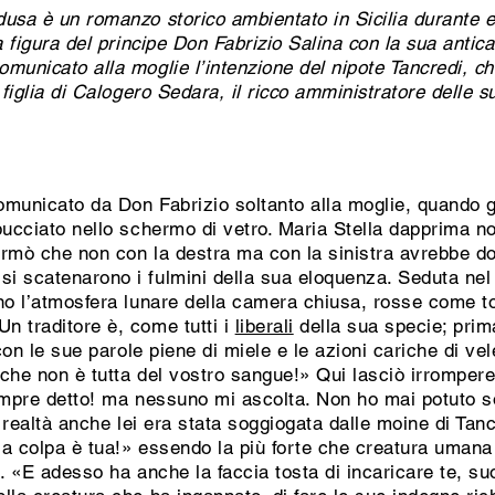
usa è un romanzo storico ambientato in Sicilia durante 
a figura del principe Don Fabrizio Salina con la sua antica
unicato alla moglie l’intenzione del nipote Tancredi, che
 figlia di Calogero Sedara, il ricco amministratore delle s
omunicato da Don Fabrizio soltanto alla moglie, quando gi
pucciato nello schermo di vetro. Maria Stella dapprima n
fermò che non con la destra ma con la sinistra avrebbe d
scatenarono i fulmini della sua eloquenza. Seduta nel let
ano l’atmosfera lunare della camera chiusa, rosse come t
n traditore è, come tutti i
liberali
della sua specie; prima
, con le sue parole piene di miele e le azioni cariche di 
che non è tutta del vostro sangue!» Qui lasciò irrompere 
empre detto! ma nessuno mi ascolta. Non ho mai potuto so
In realtà anche lei era stata soggiogata dalle moine di Ta
«la colpa è tua!» essendo la più forte che creatura umana 
ti. «E adesso ha anche la faccia tosta di incaricare te, su