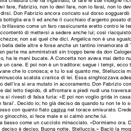
lla creatura che ha ingannato, di fare le sue indegne rich
vi fare, Fabrizio, non lo devi fare, non lo farai, non lo d
idirsi. Don Fabrizio ancora coricato sul dorso sogguardò 
 bottiglia era lì ed anche il cucchiaio d’argento posato di
 brillavano come un faro rassicurante eretto contro le 
 accontentò di mettersi a sedere anche lui; così riacquistò
cchezze; non sai quel che dici. Angelica non è una sguald
bella delle altre e forse anche un tantino innamorata di T
 gran parte ma amministrati sin troppo bene da don Caloge
o, ha le mani bucate. A Concetta non aveva mai detto nu
e un cane. E poi non è un traditore: segue i tempi, ecco tu
iovane che io conosca; e tu lo sai quanto me, Stelluccia m
 minuscola scatola cranica di lei. Essa singhiozzava ade
co dell’ira si era mutato in accoramento. Don Fabrizio c
 dal letto tiepido, di affrontare a piedi nudi una traversa
a si rivestì di falsa furia: «E poi non voglio grida in ca
‘non farai’. Decido io; ho già deciso da quando tu non te lo
stesso con quanto fiato
capiva
nel torace smisurato. Crede
 ginocchio, si fece male e si calmò anche lui.
ava basso come un cucciolo minacciato. «Dormiamo ora. 
 deciso è deciso. Buona notte, Stelluccia.» Baciò la mogl