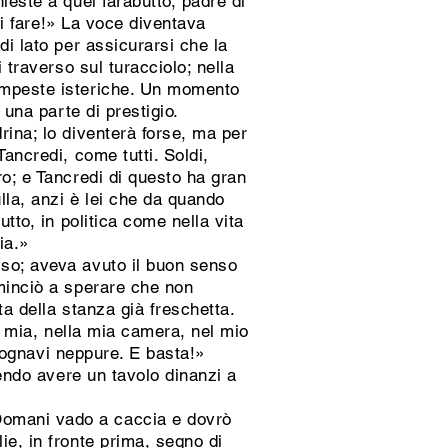
ieste a quel farabutto, padre di
evi fare!» La voce diventava
di lato per assicurarsi che la
 traverso sul turacciolo; nella
tempeste isteriche. Un momento
 una parte di prestigio.
rina; lo diventerà forse, ma per
ancredi, come tutti. Soldi,
ro; e Tancredi di questo ha gran
lla, anzi è lei che da quando
tto, in politica come nella vita
ia.»
sso; aveva avuto il buon senso
ominciò a sperare che non
ta della stanza già freschetta.
sa mia, nella mia camera, nel mio
 sognavi neppure. E basta!»
ndo avere un tavolo dinanzi a
Domani vado a caccia e dovrò
ie, in fronte prima, segno di