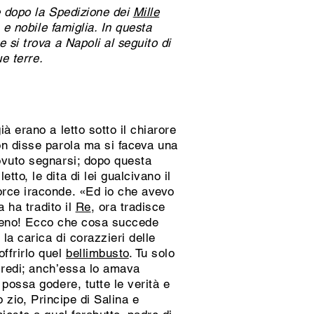
e dopo la Spedizione dei
Mille
 e nobile famiglia. In questa
 si trova a Napoli al seguito di
ue terre.
à erano a letto sotto il chiarore
on disse parola ma si faceva una
ovuto segnarsi; dopo questa
to, le dita di lei gualcivano il
orce iraconde. «Ed io che avevo
 ha tradito il
Re
, ora tradisce
veleno! Ecco che cosa succede
la carica di corazzieri delle
ffrirlo quel
bellimbusto
. Tu solo
ncredi; anch’essa lo amava
possa godere, tutte le verità e
o zio, Principe di Salina e