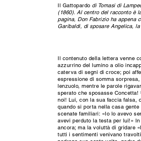
Il Gattopardo
di Tomasi di Lamped
(1860). Al centro del racconto è l
pagina, Don Fabrizio ha appena com
Garibaldi, di sposare Angelica, la
Il contenuto della lettera venne c
azzurrino del lumino a olio incap
caterva di segni di croce; poi af
espressione di somma sorpresa, si 
lenzuolo, mentre le parole rigav
sperato che sposasse Concetta! U
noi! Lui, con la sua faccia falsa
quando si porta nella casa gente 
scenate familiari: «Io lo avevo s
avevi perduto la testa per lui!» 
ancora; ma la voluttà di gridare 
tutti i sentimenti venivano travol