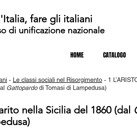
'Italia, fare gli italiani
so di unificazione nazionale
HOME
CATALOGO
iani
-
Le classi sociali nel Risorgimento
- 1 L’ARIST
dal
Gattopardo
di Tomasi di Lampedusa)
ito nella Sicilia del 1860 (dal
pedusa)