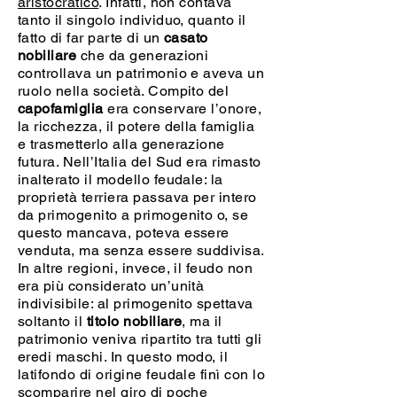
aristocratico
. Infatti, non contava
tanto il singolo individuo, quanto il
fatto di far parte di un
casato
nobiliare
che da generazioni
controllava un patrimonio e aveva un
ruolo nella società. Compito del
capofamiglia
era conservare l’onore,
la ricchezza, il potere della famiglia
e trasmetterlo alla generazione
futura. Nell’Italia del Sud era rimasto
inalterato il modello feudale: la
proprietà terriera passava per intero
da primogenito a primogenito o, se
questo mancava, poteva essere
venduta, ma senza essere suddivisa.
In altre regioni, invece, il feudo non
era più considerato un’unità
indivisibile: al primogenito spettava
soltanto il
titolo nobiliare
, ma il
patrimonio veniva ripartito tra tutti gli
eredi maschi. In questo modo, il
latifondo di origine feudale finì con lo
scomparire nel giro di poche