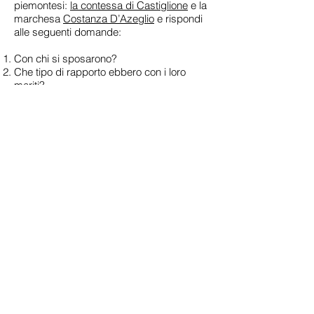
piemontesi:
la contessa di Castiglione
e
la
marchesa
Costanza D’Azeglio
e rispondi
alle seguenti domande:
Con chi si sposarono?
Che tipo di rapporto ebbero con i loro
mariti?
2) Una rappresentazione di come venisse
esercitata l’autorità paterna nelle famiglie
nobili dell’Ottocento ci è fornita da Tomasi
da Lampedusa nel romanzo
Il Gattopardo
.
Puoi leggerla in
Una ragazza da marito
nella Sicilia del 1860
e svolgerne le attività.
Torna alla mappa "L'aristocrazia"