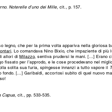
rno. Noterelle d’uno dei Mille
, cit., p. 157.
o legno, che per la prima volta appariva nella gloriosa 
ontari
. Lo comandava Nino Bixio, che impaziente di più lu
i allori di
Milazzo
, sentiva prudersi le mani. […] Erano c
ogo fissato per l’approdo, e le cose procedevano nel migl
lla solita sua furia, spingesse innanzi a tutto vapore il
T
 fondo. […] Garibaldi, accortosi subito di quel nuovo mal
sso!
 a Capua
, cit., pp. 533-535.