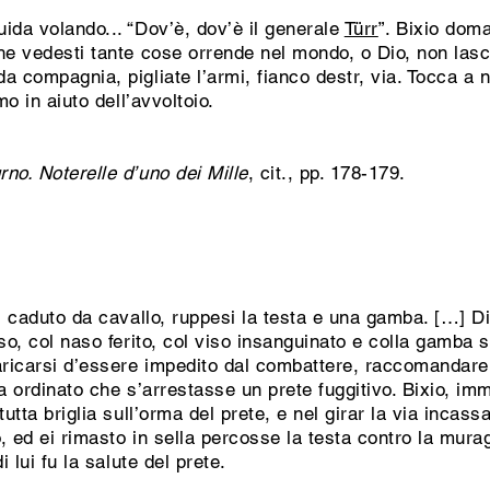
ida volando... “Dov’è, dov’è il generale
Türr
”. Bixio dom
e vedesti tante cose orrende nel mondo, o Dio, non lasciate
a compagnia, pigliate l’armi, fianco destr, via. Tocca a n
mo in aiuto dell’avvoltoio.
rno. Noterelle d’uno dei Mille
, cit., pp. 178-179.
o, caduto da cavallo, ruppesi la testa e una gamba. […] Di
sso, col naso ferito, col viso insanguinato e colla gamba
maricarsi d’essere impedito dal combattere, raccomandare
va ordinato che s’arrestasse un prete fuggitivo. Bixio, i
utta briglia sull’orma del prete, e nel girar la via incassa
, ed ei rimasto in sella percosse la testa contro la muragl
i lui fu la salute del prete.