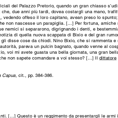
ficiali del Palazzo Pretorio, quando un gran chiasso s’udì
 che, due anni più tardi, dovea costargli una mano, trafitt
a
, vedendo offeso il loro capitano, avean preso lo spunto; c
 che non nascesse un parapiglia. […] Per fortuna, amiche 
 i due nemici si separarono, digrignando i denti, e beste
otizia di quella nuova scappata di Bixio e del gran rum
 gli disse cose da chiodi. Nino Bixio, che si rammenta 
 autorità, pareva un pulcin bagnato, quando venne al cosp
io, voi mi avete guasta una bella giornata, una gran bell
 che non sapete comandare a voi stesso? […] Il
dittatore
 a Capua
, cit., pp. 384-386.
nti. […] Questo è un reggimento da presentargli le armi 