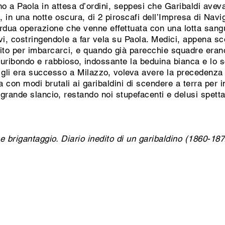
ano a Paola in attesa d’ordini, seppesi che Garibaldi aveva
, in una notte oscura, di 2 piroscafi dell’Impresa di Navi
 ardua operazione che venne effettuata con una lotta san
vi, costringendole a far vela su Paola. Medici, appena sco
ito per imbarcarci, e quando già parecchie squadre erano
, furibondo e rabbioso, indossante la beduina bianca e lo 
li era successo a Milazzo, voleva avere la precedenza s
na con modi brutali ai garibaldini di scendere a terra per 
 grande slancio, restando noi stupefacenti e delusi spetta
 brigantaggio. Diario inedito di un garibaldino (1860-187