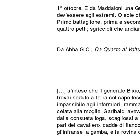
1° ottobre. E da Maddaloni una Gu
dev’essere agli estremi. O sole ch
Primo battaglione, prima e second
quattro petti; sgriccioli che andia
Da Abba G.C.,
Da Quarto al Voltu
[…] s’intese che il generale Bixi
trovai seduto a terra col capo fe
impassibile agli infermieri, ram
celata alla moglie. Garibaldi ave
dalla consueta foga, scagliossi a t
pari del cavaliero, cadde di fianco
gl’infranse la gamba, e la rovina d