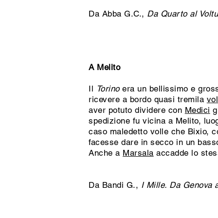
Da Abba G.C.,
Da Quarto al Voltu
A Melito
Il
Torino
era un bellissimo e gross
ricevere a bordo quasi tremila
vol
aver potuto dividere con
Medici
gl
spedizione fu vicina a Melito, lu
caso maledetto volle che Bixio, co
facesse dare in secco in un basso
Anche a
Marsala
accadde lo ste
Da Bandi G.,
I Mille. Da Genova