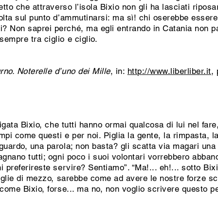
tto che attraverso l’isola Bixio non gli ha lasciati riposar
volta sul punto d’ammutinarsi: ma sì! chi oserebbe esser
? Non saprei perché, ma egli entrando in Catania non 
empre tra ciglio e ciglio.
rno. Noterelle d’uno dei Mille
, in:
http://www.liberliber.it
,
igata Bixio, che tutti hanno ormai qualcosa di lui nel fare,
pi come questi e per noi. Piglia la gente, la rimpasta, la 
guardo, una parola; non basta? gli scatta via magari una 
gnano tutti; ogni poco i suoi volontari vorrebbero abband
preferireste servire? Sentiamo”. “Ma!... eh!... sotto Bixio!
toglie di mezzo, sarebbe come ad avere le nostre forze sc
 come Bixio, forse... ma no, non voglio scrivere questo 