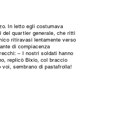
o. In letto egli costumava
del quartier generale, che ritti
emico ritiravasi lentamente verso
iante di compiacenza
recchi: – I nostri soldati hanno
o, replicò Bixio, col braccio
no voi, sembrano di pastafrolla!