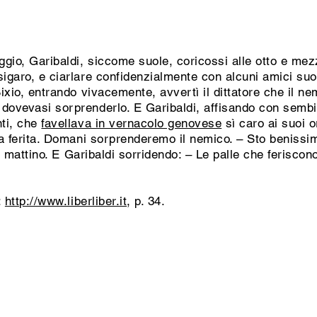
gio, Garibaldi, siccome suole, coricossi alle otto e mezz
igaro, e ciarlare confidenzialmente con alcuni amici suoi 
Bixio, entrando vivacemente, avvertì il dittatore che il n
 dovevasi sorprenderlo. E Garibaldi, affisando con semb
nti, che
favellava in vernacolo genovese
sì caro ai suoi o
la ferita. Domani sorprenderemo il nemico. – Sto benissim
 al mattino. E Garibaldi sorridendo: – Le palle che ferisco
:
http://www.liberliber.it
, p. 34.