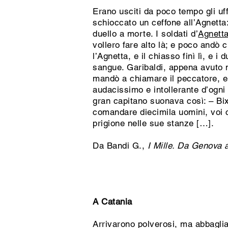
Erano usciti da poco tempo gli uf
schioccato un ceffone all’Agnetta:
duello a morte. I soldati d’
Agnett
vollero fare alto là; e poco andò
l’Agnetta, e il chiasso finì lì, e
sangue. Garibaldi, appena avuto n
mandò a chiamare il peccatore, e
audacissimo e intollerante d’ogni
gran capitano suonava così: – Bix
comandare diecimila uomini, voi
prigione nelle sue stanze […].
Da Bandi G.,
I Mille. Da Genova
A Catania
Arrivarono polverosi, ma abbaglia