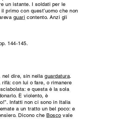
e un istante. I soldati per le
e il primo con quest’uomo che non
pareva
guari
contento. Anzi gli
 pp. 144-145.
 nel dire, sin nella
guardatura
.
rifà: con lui o fare, o rimanere
sciabolata: e questa è la sola
onarlo. È violento, è
”. Infatti non ci sono in Italia
emate a un tratto un bel poco: e
pensiero. Dicono che
Bosco
vale